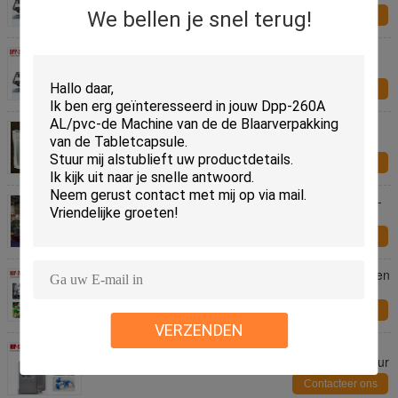
We bellen je snel terug!
Contacteer ons
Pvc-AL of AL AL of AL van pvc AL de Tropische
Machine van de Blaarverpakking dpp-250F
Contacteer ons
Van de de Blaarverpakking van pvc Alu van dpp-
160F SS304 Alu de Machine Milieuvriendelijk
Materiaal
Contacteer ons
Volledig Automatische Hoge Frequentie die Bouble-
de Machine van de Blaarverpakking verzegelen
Contacteer ons
Njp-2000C Hoge snelheids Harde Capsule het Vullen
Machine voor Poeder of Korrel het Vullen
Contacteer ons
VERZENDEN
SS304 hoge snelheids Automatische Capsule het
Vullen Machine voor Output 72000 Capsules per Uur
Contacteer ons