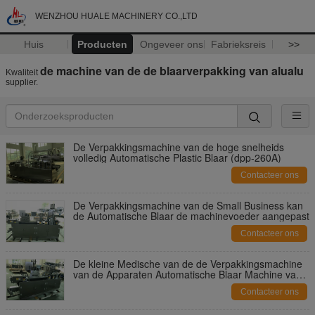
WENZHOU HUALE MACHINERY CO.,LTD
Huis
Producten
Ongeveer ons
Fabrieksreis
>>
de machine van de de blaarverpakking van alualu
Kwaliteit
supplier.
De Verpakkingsmachine van de hoge snelheids
volledig Automatische Plastic Blaar (dpp-260A)
Contacteer ons
De Verpakkingsmachine van de Small Business kan
de Automatische Blaar de machinevoeder aangepast
Contacteer ons
De kleine Medische van de de Verpakkingsmachine
van de Apparaten Automatische Blaar Machine van
de de Blaarverzegelaar
Contacteer ons