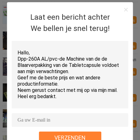
Het oppoetsen van 280W YPJ-Type Blaar
Verzegelende Machine voor Capsule/Tablet
Laat een bericht achter
Contacteer ons
We bellen je snel terug!
Mini Farmaceutische Blaar Verpakkende
Machines/Verpakkende Blaarlijn met Stapmotor
Contacteer ons
Hand het Voeden Systeem Farmaceutische PLC van
Blaar Verpakkende Machines Controle
Contacteer ons
De automatische van de Machine Koude Formable
Alu Alu van de Blaarverpakking Verpakkende
Machines
Contacteer ons
Van de de Tablet de Farmaceutische Blaar van de
pillencapsule Verpakkende Machines met 30
Knipsels per Minuut
Contacteer ons
GMP het Farmaceutische Verpakkende Materiaal
VERZENDEN