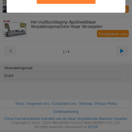
van de Machine Hoge Verzegelende Blaar Drie
Lagen
Contacteer ons
Het multifunctiegmp Apotheekblaar
Verpakkingsmachine Hoge Verzegelen
Contacteer ons
1 / 4
Veranderingstaal
Dutch
Thuis
|
Ongeveer ons
|
Contacteer ons
|
Sitemap
|
Privacy Policy
Desktopmening
China Farmaceutische Industrie van de blaar Verpakkende Machine Supplier.
Copyright © 2015 - 2026 WENZHOU HUALE MACHINERY CO.,LTD.
All rights reserved. Developed by
ECER