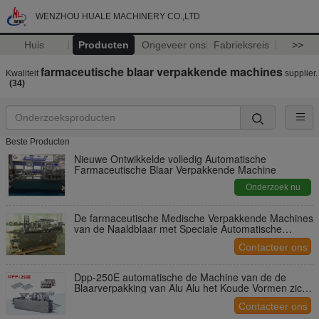
WENZHOU HUALE MACHINERY CO.,LTD
Huis
Producten
Ongeveer ons
Fabrieksreis
>>
farmaceutische blaar verpakkende machines
Kwaliteit
supplier.
(34)
Beste Producten
Nieuwe Ontwikkelde volledig Automatische
Farmaceutische Blaar Verpakkende Machine
Onderzoek nu
De farmaceutische Medische Verpakkende Machines
van de Naaldblaar met Speciale Automatische
Voeder
Contacteer ons
Dpp-250E automatische de Machine van de de
Blaarverpakking van Alu Alu het Koude Vormen zich
Aluminium Verpakking
Contacteer ons