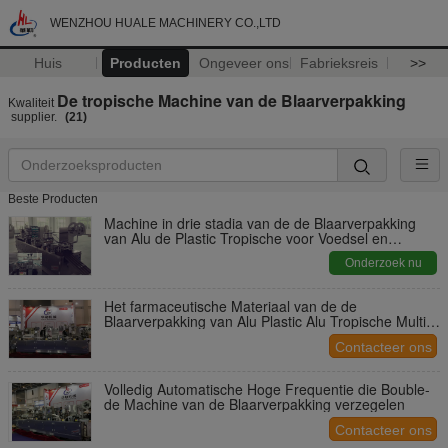
WENZHOU HUALE MACHINERY CO.,LTD
Huis
Producten
Ongeveer ons
Fabrieksreis
>>
De tropische Machine van de Blaarverpakking
Kwaliteit
supplier.
(21)
Beste Producten
Machine in drie stadia van de de Blaarverpakking
van Alu de Plastic Tropische voor Voedsel en
Geneeskunde
Onderzoek nu
Het farmaceutische Materiaal van de de
Blaarverpakking van Alu Plastic Alu Tropische Multi -
Functioneel
Contacteer ons
Volledig Automatische Hoge Frequentie die Bouble-
de Machine van de Blaarverpakking verzegelen
Contacteer ons