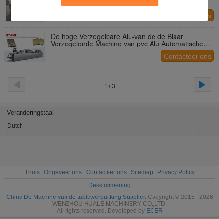
van de Blaarverpakking voor Zachte Gelcapsule
Contacteer ons
De hoge Verzegelbare Alu-van de de Blaar
Verzegelende Machine van pvc Alu Automatische
Tropische Servomotor
Contacteer ons
1 / 3
Veranderingstaal
Dutch
Thuis
|
Ongeveer ons
|
Contacteer ons
|
Sitemap
|
Privacy Policy
Desktopmening
China De Machine van de tabletverpakking Supplier.
Copyright © 2015 - 2026
WENZHOU HUALE MACHINERY CO.,LTD.
All rights reserved. Developed by
ECER