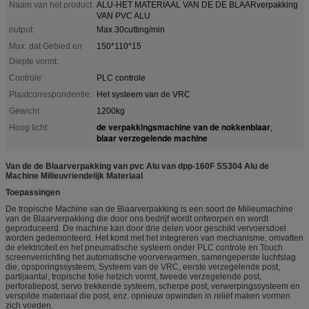
Naam van het product:
ALU-HET MATERIAAL VAN DE DE BLAARverpakking
VAN PVC ALU
output:
Max.30cutting/min
Max. dat Gebied en
150*110*15
Diepte vormt:
Controle:
PLC controle
Plaatcorrespondentie:
Het systeem van de VRC
Gewicht:
1200kg
de verpakkingsmachine van de nokkenblaar
Hoog licht:
,
blaar verzegelende machine
Van de de Blaarverpakking van pvc Alu van dpp-160F SS304 Alu de
Machine Milieuvriendelijk Materiaal
Toepassingen
De tropische Machine van de Blaarverpakking is een soort de Milieumachine
van de Blaarverpakking die door ons bedrijf wordt ontworpen en wordt
geproduceerd. De machine kan door drie delen voor geschikt vervoersdoel
worden gedemonteerd. Het komt met het integreren van mechanisme, omvatten
de elektriciteit en het pneumatische systeem onder PLC controle en Touch
screenverrichting het automatische voorverwarmen, samengeperste luchtslag
die, opsporingssysteem, Systeem van de VRC, eerste verzegelende post,
partijaantal, tropische folie hetzich vormt, tweede verzegelende post,
perforatiepost, servo trekkende systeem, scherpe post, verwerpingssysteem en
verspilde materiaal die post, enz. opnieuw opwinden in reliëf maken vormen
zich voeden.