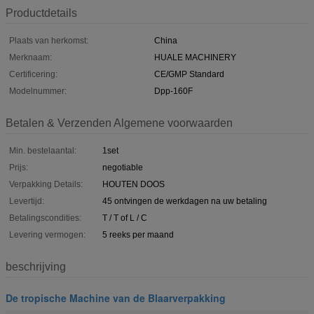
Productdetails
Plaats van herkomst:
China
Merknaam:
HUALE MACHINERY
Certificering:
CE/GMP Standard
Modelnummer:
Dpp-160F
Betalen & Verzenden Algemene voorwaarden
Min. bestelaantal:
1set
Prijs:
negotiable
Verpakking Details:
HOUTEN DOOS
Levertijd:
45 ontvingen de werkdagen na uw betaling
Betalingscondities:
T / T of L / C
Levering vermogen:
5 reeks per maand
beschrijving
De tropische Machine van de Blaarverpakking