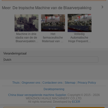
De tropische Machine van de Blaarverpakking
Meer
Machine in drie
Het
Volledig
Ce keurde
stadia van de de
farmaceutische
Automatische
functione
Blaarverpakking
Materiaal van de
Hoge Frequentie
verzege
van Alu de Plastic
de
die Bouble-de
blaa
Tropische voor
Blaarverpakking
Machine van de
verpak
Voedsel en
van Alu Plastic
Blaarverpakking
machine
Veranderingstaal
Geneeskunde
Alu Tropische
verzegelen
tabletten, 
Multi - Functioneel
tablette
Dutch
Thuis
|
Ongeveer ons
|
Contacteer ons
|
Sitemap
|
Privacy Policy
Desktopmening
China blaar verzegelende machine Supplier.
Copyright © 2015 - 2026
WENZHOU HUALE MACHINERY CO.,LTD.
All rights reserved. Developed by
ECER