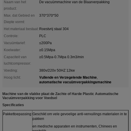
Naam van het
De vacuümmachine van de Blaarverpakking
product:
Max. dat Gebied en
370*370*50
Diepte vormt:
Het materiaal bestaat:
Roestvrij staal 304
Controle:
PLC
Vacuümtarief:
≤200Pa
Koelwater:
≥0.15Mpa
Capaciteit van
≥0.5Mpa-0.7Mpa 0.3m3/min
luchtcompressor:
Voeding:
380v/220v 50HZ 12kw
Vullende en Verzegelende Machine
Hoog licht:
,
automatische vacuümverpakkingsmachine
Machine van de vlakke plaat de Zachte of Harde Plastic Automatische
Vacuümverpakking voor Voedsel
Specificaties
Pakkettoepassing:
Geschikt om vele gevoelige anti-vervuilings materialen in te
pakken
en medische apparaten en instrumenten, Chinees en
westelijk