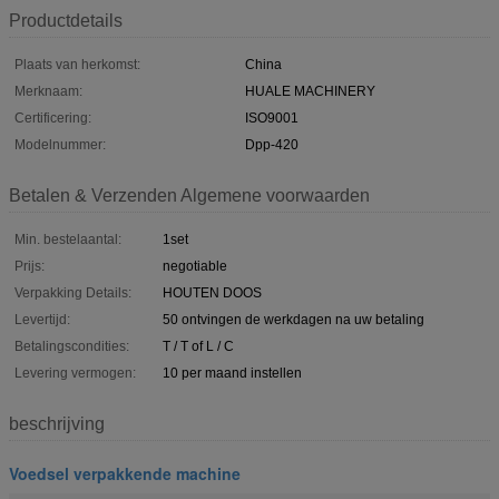
Productdetails
Plaats van herkomst:
China
Merknaam:
HUALE MACHINERY
Certificering:
ISO9001
Modelnummer:
Dpp-420
Betalen & Verzenden Algemene voorwaarden
Min. bestelaantal:
1set
Prijs:
negotiable
Verpakking Details:
HOUTEN DOOS
Levertijd:
50 ontvingen de werkdagen na uw betaling
Betalingscondities:
T / T of L / C
Levering vermogen:
10 per maand instellen
beschrijving
Voedsel verpakkende machine