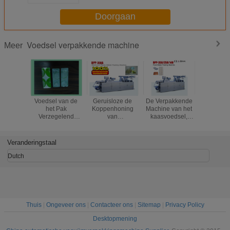
Doorgaan
Voedsel verpakkende machine
Meer
Voedsel van de
Geruisloze de
De Verpakkende
De autom
het Pak
Koppenhoning
Machine van het
Diepe Vo
Verzegelend
van
kaasvoedsel,
Plastic V
Machine van de
Thermoforming
Blaar
HOGE SN
Verpakkingsblaar
van het Voedsel
Verpakkende
van 
Onregelmatig het
Verpakkende
Machines
Verpakkin
Veranderingstaal
Voedselmateriaal
Materiaal
Automatische
Dutch
Thuis
|
Ongeveer ons
|
Contacteer ons
|
Sitemap
|
Privacy Policy
Desktopmening