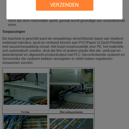
Goedkeurend servomotor en ketting die trekkend systeem met regelbare
VERZENDEN
functie van het trekken van lengte knippen.
Het is uitgerust met Drukken die Systeem om te verzekeren registreren de
drukken op de correcte pakketpositie zijn
De positie van druk en het in reliëf maken is vrij regelbaar.
Vorm die door mannelijke speld, gemak wordt gevestigd van veranderende
vorm.
Toepassingen
De machine is geschikt want de verpakkings verschillende types van medisch
materiaal injecteur, spuit en verband binnen aan PVC/Paper of Zacht Plastiek
met vacuümverpakking omvat. Het loopt onophoudelijk voor PE, het materiële
zich automatisch voeden, druk die film of andere plastic film die, verticaal en
dwarsknipsel en afgewerkt productoutput met PLC Gecontroleerde systeem en
Servomotor die systeem trekken verzegelen in reliëf maken registreren
verwarmen vormen.