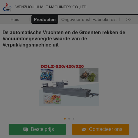
WENZHOU HUALE MACHINERY CO.,LTD
Huis
Producten
Ongeveer ons
Fabrieksreis
>>
De automatische Vruchten en de Groenten rekken de
Vacuümtoegevoegde waarde van de
Verpakkingsmachine uit
Beste prijs
Contacteer ons