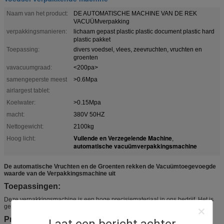
Naam van het product:
DE AUTOMATISCHE MACHINE VAN DE REK
VACUÜMverpakking
verpakkingsmanieren:
lichaam gepast plastic plastic document plastic hard
plastic pakket
Toepassing:
divers voedsel, vlees, zeevruchten, vruchten en
groenten
vavacuumgraad:
<200pa>
samengeperste meest
>0.6Mpa
airlargest tablet:
Koelwater:
>0.15Mpa
macht:
380V 50HZ
Nettogewicht:
2100kg
Vullende en Verzegelende Machine
Hoog licht:
,
automatische vacuümverpakkingsmachine
De automatische Vruchten en de Groenten rekken de Vacuümtoegevoegde
waarde van de Verpakkingsmachine uit
Toepassingen:
Deze verpakkingsmachine is een hoge precisiemateriaal in ons bedrijf. Het is
geschikt voor allerlei zich filmdikte en het harde filmrek vormen.
Prestaties en kenmerk:
Laat een bericht achter