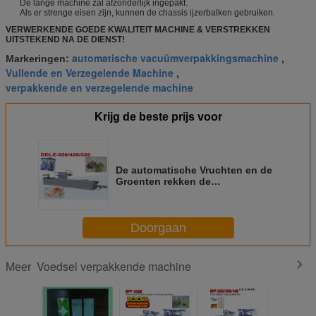
De lange machine zal afzonderlijk ingepakt.
Als er strenge eisen zijn, kunnen de chassis ijzerbalken gebruiken.
VERWERKENDE GOEDE KWALITEIT MACHINE & VERSTREKKEN
UITSTEKEND NA DE DIENST!
automatische vacuümverpakkingsmachine
Markeringen:
,
Vullende en Verzegelende Machine
,
verpakkende en verzegelende machine
Krijg de beste prijs voor
De automatische Vruchten en de
Groenten rekken de
Vacuümtoegevoegde waarde van
de Verpakkingsmachine uit
Doorgaan
Voedsel verpakkende machine
Meer