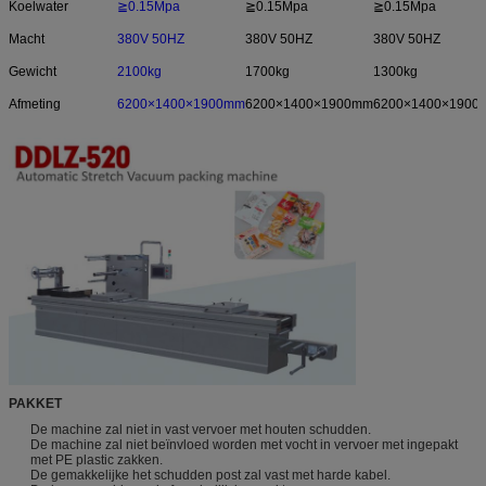
Koelwater
≧0.15Mpa
≧0.15Mpa
≧0.15Mpa
Macht
380V 50HZ
380V 50HZ
380V 50HZ
Gewicht
2100kg
1700kg
1300kg
Afmeting
6200×1400×1900mm
6200×1400×1900mm
6200×1400×1900
PAKKET
De machine zal niet in vast vervoer met houten schudden.
De machine zal niet beïnvloed worden met vocht in vervoer met ingepakt
met PE plastic zakken.
De gemakkelijke het schudden post zal vast met harde kabel.