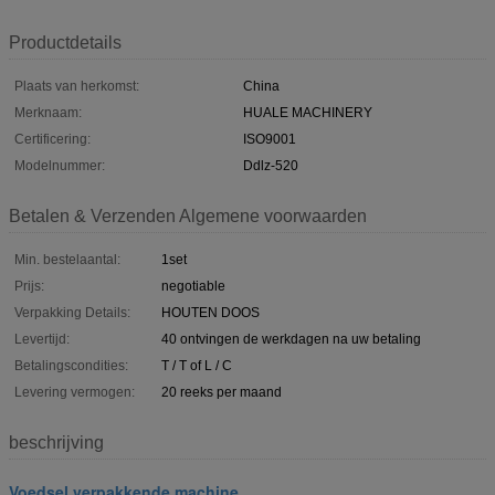
Productdetails
Plaats van herkomst:
China
Merknaam:
HUALE MACHINERY
Certificering:
ISO9001
Modelnummer:
Ddlz-520
Betalen & Verzenden Algemene voorwaarden
Min. bestelaantal:
1set
Prijs:
negotiable
Verpakking Details:
HOUTEN DOOS
Levertijd:
40 ontvingen de werkdagen na uw betaling
Betalingscondities:
T / T of L / C
Levering vermogen:
20 reeks per maand
beschrijving
Voedsel verpakkende machine