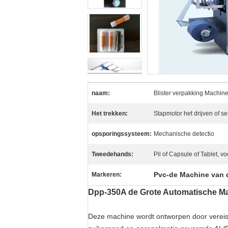
naam:
Blister verpakking Machin
Het trekken:
Stapmotor het drijven of se
opsporingssysteem:
Mechanische detectio
Tweedehands:
Pil of Capsule of Tablet, v
Pvc-de Machine van 
Markeren:
Dpp-350A de Grote Automatische Mac
Deze machine wordt ontworpen door vereiste 