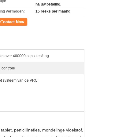
ijd:
na uw betaling.
ing vermogen:
15 reeks per maand
ct
min over 400000 capsules/dag
 controle
het systeem van de VRC
blet, penicillinefles, mondelinge vloeistof,