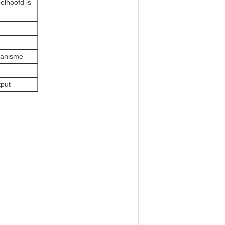
elhoofd is
hanisme
tput