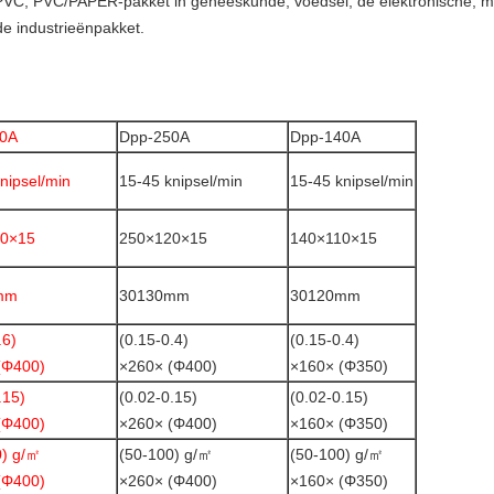
VC, PVC/PAPER-pakket in geneeskunde, voedsel, de elektronische, me
de industrieënpakket.
0A
Dpp-250A
Dpp-140A
nipsel/min
15-45 knipsel/min
15-45 knipsel/min
0×15
250×120×15
140×110×15
mm
30130mm
30120mm
.6)
(0.15-0.4)
(0.15-0.4)
(Φ400)
×260× (Φ400)
×160× (Φ350)
.15)
(0.02-0.15)
(0.02-0.15)
(Φ400)
×260× (Φ400)
×160× (Φ350)
0) g/㎡
(50-100) g/㎡
(50-100) g/㎡
(Φ400)
×260× (Φ400)
×160× (Φ350)