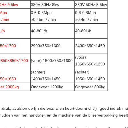
0Hz 9.5kw
380V 50Hz 8kw
380V 50Hz 5.5kw
8Mpa
0.6-0.8Mpa
0.6-0.8Mpa
 /min
≥0.45m ³ /min
≥0.4m ³ /min
L/h
40-80L/h
40-80L/h
50×1700
2900×750×1600
2400×650×1450
(voor)
 1850×850×1700
(voor) 1500×750×1600
1350×650×1250
)
(achter)
(achter)
50×1650
1400×750×1450
1050×650×1450
er 2000kg
Ongeveer 1200kg
Ongeveer 800kg
rdruk, avulsion de lijn die enz. allen keurt doornrichtlijn goed indruk 
hudden van het handwiel, en de machine van de bliserverpakking heeft 