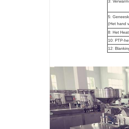
3: Verwar
5: Genees
(Het hand 
8: Het Hea
10: PTP-he
12: Blanki