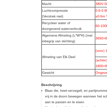
Macht
380V 5
Luchtcompressie
0.6-0.
(Verstrek niet)
≥0.6m ³
Recycleer water of
60-100
doorgevend waterverbruik
Algemene Afmeting (L*W*H) (met
3650×8
inbegrip van stichting)
(voor)
Afmeting van Elk Deel
(achter
1800×8
Gewicht
Ongeve
Beschrijving
Blaar die, heet-verzegelt, en partijnumme
vrij in de doorn bewegen wanneer het sc
aan te passen en te eisen.