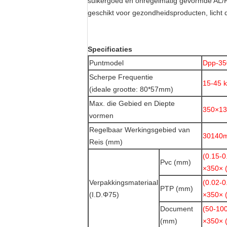
suikergoed en onregelmatig gevormde AL/P
geschikt voor gezondheidsproducten, licht 
Specificaties
Puntmodel
Dpp-35
Scherpe Frequentie
15-45 k
(ideale grootte: 80*57mm)
Max. die Gebied en Diepte
350×13
vormen
Regelbaar Werkingsgebied van
30140
Reis (mm)
(0.15-0
Pvc (mm)
×350× 
Verpakkingsmateriaal
(0.02-0
PTP (mm)
(I.D.Φ75)
×350× 
Document
(50-10
(mm)
×350× 