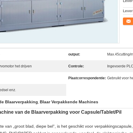
Levert
Lever
Conta
e
output:
Max.45cutting/
rvomotor het drijven
Controle:
Ingevoerde PLC
Plaatcorrespondentie:
Gebruikt voor 
oedsel enz.
de Blaarverpakking
Blaar Verpakkende Machines
,
hine van de Blaarverpakking voor Capsule/Tablet/Pil
van „groot blad, diepe bel“, is het geschikt voor verpakkingscapsule, ta