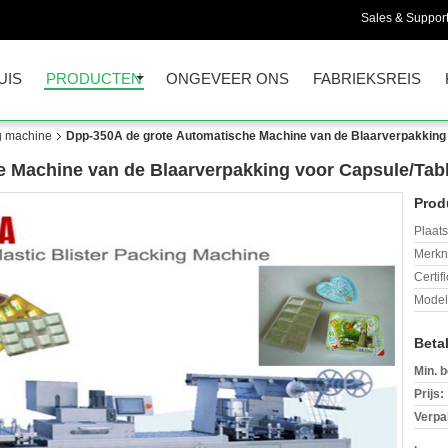
Sales & Support
UIS
PRODUCTEN
ONGEVEER ONS
FABRIEKSREIS
ng machine
Dpp-350A de grote Automatische Machine van de Blaarverpakking v
 Machine van de Blaarverpakking voor Capsule/Table
Prod
Plaats
Merkn
Certif
Mode
Beta
Min. b
Prijs:
Verpa