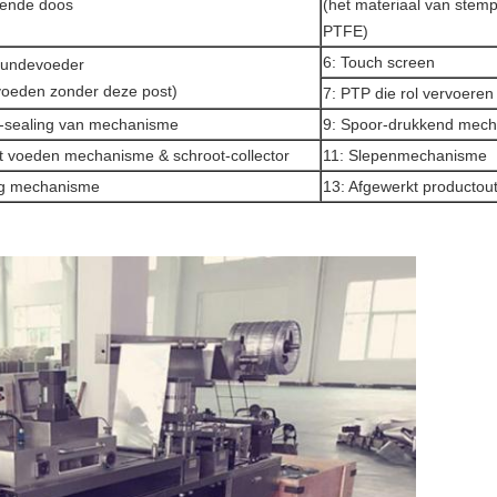
mende doos
(het materiaal van stemp
PTFE)
6: Touch screen
kundevoeder
voeden zonder deze post)
7: PTP die rol vervoeren
t-sealing van mechanisme
9: Spoor-drukkend mec
t voeden mechanisme & schroot-collector
11: Slepenmechanisme
ng mechanisme
13: Afgewerkt productou