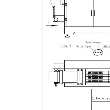
1: Pvc-voe