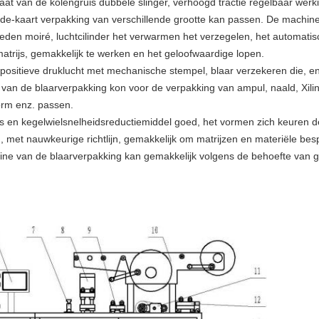
at van de kolengruis dubbele slinger, verhoogd tractie regelbaar werk
e-kaart verpakking van verschillende grootte kan passen. De machine 
eden moiré, luchtcilinder het verwarmen het verzegelen, het automati
atrijs, gemakkelijk te werken en het geloofwaardige lopen.
e positieve druklucht met mechanische stempel, blaar verzekeren die, 
an de blaarverpakking kon voor de verpakking van ampul, naald, Xilin-
rm enz. passen.
as en kegelwielsnelheidsreductiemiddel goed, het vormen zich keuren d
n, met nauwkeurige richtlijn, gemakkelijk om matrijzen en materiële be
ne van de blaarverpakking kan gemakkelijk volgens de behoefte van 