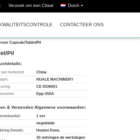
Verzoek om een Citaat
Dutch
:
KWALITEITSCONTROLE
CONTACTEER ONS
oor Capsule/Tablet/Pil
t/Pil
uctdetails:
 van herkomst:
China
aam:
HUALE MACHINERY
icering:
CE ISO9001
lnummer:
Dpp-350A
len & Verzenden Algemene voorwaarden:
estelaantal:
1 set
negotiable
kking Details:
Houten Doos.
30 ontvingen de werkdagen