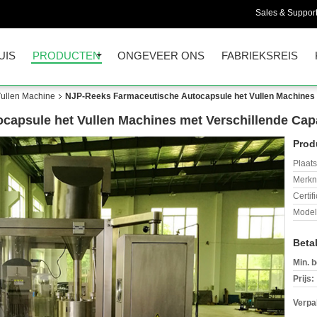
Sales & Support
UIS
PRODUCTEN
ONGEVEER ONS
FABRIEKSREIS
Vullen Machine
NJP-Reeks Farmaceutische Autocapsule het Vullen Machines m
apsule het Vullen Machines met Verschillende Capa
Prod
Plaats
Merkn
Certif
Mode
Beta
Min. b
Prijs:
Verpa