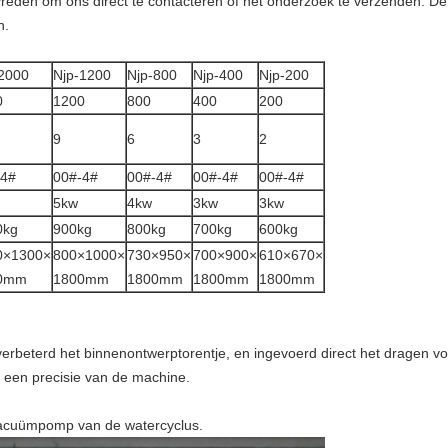
reden om ons direct te contacteren of het onderzoek te verzenden. De
n.
2000
Njp-1200
Njp-800
Njp-400
Njp-200
0
1200
800
400
200
9
6
3
2
-4#
00#-4#
00#-4#
00#-4#
00#-4#
5kw
4kw
3kw
3kw
0kg
900kg
800kg
700kg
600kg
0×1300×
800×1000×
730×950×
700×900×
610×670×
0mm
1800mm
1800mm
1800mm
1800mm
verbeterd het binnenontwerptorentje, en ingevoerd direct het dragen v
n een precisie van de machine.
vacuümpomp van de watercyclus.