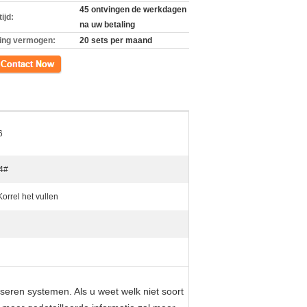
45 ontvingen de werkdagen
ijd:
na uw betaling
ing vermogen:
20 sets per maand
ct
6
4#
orrel het vullen
seren systemen. Als u weet welk niet soort