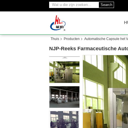
Search
H
Thuis
Producten
Automatische Capsule het 
NJP-Reeks Farmaceutische Autoc