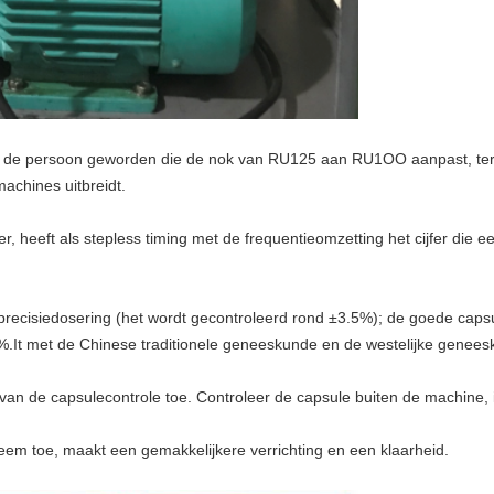
“ de persoon geworden die de nok van RU125 aan RU1OO aanpast, terwij
achines uitbreidt.
 heeft als stepless timing met de frequentieomzetting het cijfer die e
 precisiedosering (het wordt gecontroleerd rond ±3.5%); de goede cap
9%.It met de Chinese traditionele geneeskunde en de westelijke genee
an de capsulecontrole toe. Controleer de capsule buiten de machine, is
em toe, maakt een gemakkelijkere verrichting en een klaarheid.