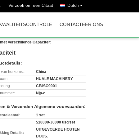
Verzoek om een Citaat
Dutch
:
KWALITEITSCONTROLE
CONTACTEER ONS
et Verschillende Capaciteit
citeit
uctdetails:
 van herkomst:
China
aam:
HUALE MACHINERY
icering:
CE/ISO9001
lnummer:
Njp-c
len & Verzenden Algemene voorwaarden:
estelaantal:
1 set
$10000-30000 usd/set
UITGEVOERDE HOUTEN
kking Details:
DOOS.