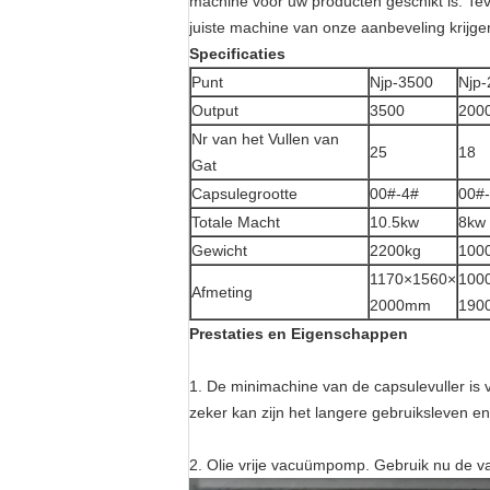
machine voor uw producten geschikt is. Tev
juiste machine van onze aanbeveling krijge
Specificaties
Punt
Njp-3500
Njp-
Output
3500
200
Nr van het Vullen van
25
18
Gat
Capsulegrootte
00#-4#
00#
Totale Macht
10.5kw
8kw
Gewicht
2200kg
100
1170×1560×
100
Afmeting
2000mm
190
Prestaties en Eigenschappen
1. De minimachine van de capsulevuller is 
zeker kan zijn het langere gebruiksleven e
2. Olie vrije vacuümpomp. Gebruik nu de 