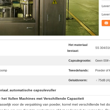
Levert
Lever
Conta
Het materiaal
SS 304/31
bestaat:
Capsulegrootte:
Geen 00#-
mpomp
Tweedehands:
Poeder of K
Geluidsnorm:
﹤75dB (A)
riaal
automatische capsulevuller
,
het Vullen Machines met Verschillende Capaciteit
sselijk voor de verpakking van poeder, korrel met verschillende het do