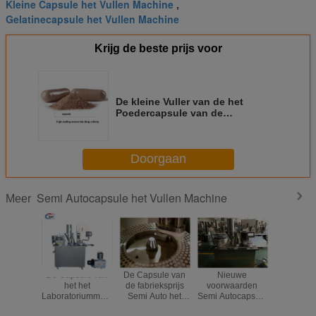
Kleine Capsule het Vullen Machine
,
Gelatinecapsule het Vullen Machine
Krijg de beste prijs voor
De kleine Vuller van de het
Poedercapsule van de
Geneeskunde vullende machine
Semi Auto Kruiden
Doorgaan
Semi Autocapsule het Vullen Machine
Meer
De Capsule van
De Capsule van
Nieuwe
Nieu
het het
de fabrieksprijs
voorwaarden
Voorwa
Laboratoriummateriaal
Semi Auto het
Semi Autocapsule
Semi Auto
van de het
Vullen Machine
het Vullen
het Vu