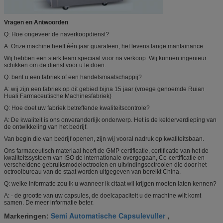
Vragen en Antwoorden
Q: Hoe ongeveer de naverkoopdienst?
A: Onze machine heeft één jaar guarateen, het levens lange mantainance.
Wij hebben een sterk team speciaal voor na verkoop. Wij kunnen ingenieur
schikken om de dienst voor u te doen.
Q: bent u een fabriek of een handelsmaatschappij?
A: wij zijn een fabriek op dit gebied bijna 15 jaar (vroege genoemde Ruian
Huali Farmaceutische Machinesfabriek)
Q: Hoe doet uw fabriek betreffende kwaliteitscontrole?
A: De kwaliteit is ons onveranderlijk onderwerp. Het is de kelderverdieping van
de ontwikkeling van het bedrijf.
Van begin die van bedrijf openen, zijn wij vooral nadruk op kwaliteitsbaan.
Ons farmaceutisch materiaal heeft de GMP certificatie, certificatie van het de
kwaliteitssysteem van ISO de internationale overgegaan, Ce-certificatie en
verscheidene gebruiksmodeloctrooien en uitvindingsoctrooien die door het
octrooibureau van de staat worden uitgegeven van bereikt China.
Q: welke informatie zou ik u wanneer ik citaat wil krijgen moeten laten kennen?
A: - de grootte van uw capsules, de doelcapaciteit u de machine wilt komt
samen. De meer informatie beter.
Semi Automatische Capsulevuller
Markeringen:
,