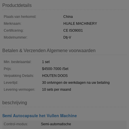
Productdetails
Plaats van herkomst:
China
Merknaam:
HUALE MACHINERY
Certificering:
CE ISO9001
Modelnummer:
Dtj-V
Betalen & Verzenden Algemene voorwaarden
Min. bestelaantal:
1 set
Prijs:
$4500-7000 /Set
Verpakking Details:
HOUTEN DOOS
Levertijd:
30 ontvingen de werkdagen na uw betaling
Levering vermogen:
10 sets per maand
beschrijving
Semi Autocapsule het Vullen Machine
Control-modus:
Semi-automatische