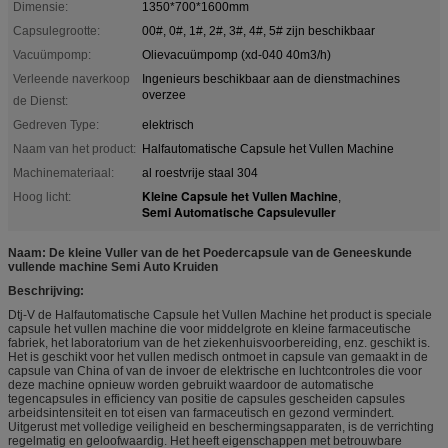
Dimensie:
1350*700*1600mm
Capsulegrootte:
00#, 0#, 1#, 2#, 3#, 4#, 5# zijn beschikbaar
Vacuümpomp:
Olievacuümpomp (xd-040 40m3/h)
Verleende naverkoop
Ingenieurs beschikbaar aan de dienstmachines
overzee
de Dienst:
Gedreven Type:
elektrisch
Naam van het product:
Halfautomatische Capsule het Vullen Machine
Machinemateriaal:
al roestvrije staal 304
Kleine Capsule het Vullen Machine
Hoog licht:
,
Semi Automatische Capsulevuller
Naam: De kleine Vuller van de het Poedercapsule van de Geneeskunde
vullende machine Semi Auto Kruiden
Beschrijving:
Dtj-V de Halfautomatische Capsule het Vullen Machine het product is speciale
capsule het vullen machine die voor middelgrote en kleine farmaceutische
fabriek, het laboratorium van de het ziekenhuisvoorbereiding, enz. geschikt is.
Het is geschikt voor het vullen medisch ontmoet in capsule van gemaakt in de
capsule van China of van de invoer de elektrische en luchtcontroles die voor
deze machine opnieuw worden gebruikt waardoor de automatische
tegencapsules in efficiency van positie de capsules gescheiden capsules
arbeidsintensiteit en tot eisen van farmaceutisch en gezond vermindert.
Uitgerust met volledige veiligheid en beschermingsapparaten, is de verrichting
regelmatig en geloofwaardig. Het heeft eigenschappen met betrouwbare