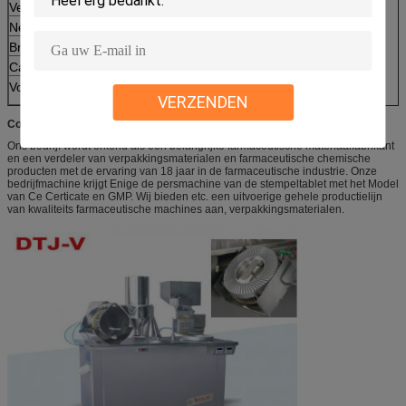
Verpakkingsdimensies:
1800*800*1800mm
Netto Gewicht:
330Kg
Brutogewicht:
525Kg
Capaciteit:
120000capsules/hour
Voeding:
220V 50Hz
VERZENDEN
Concurrentievoordeel:
Ons bedrijf wordt erkend als een belangrijke farmaceutische materiaalfabrikant
en een verdeler van verpakkingsmaterialen en farmaceutische chemische
producten met de ervaring van 18 jaar in de farmaceutische industrie. Onze
bedrijfmachine krijgt Enige de persmachine van de stempeltablet met het Model
van Ce Certicate en GMP. Wij bieden etc. een uitvoerige gehele productielijn
van kwaliteits farmaceutische machines aan, verpakkingsmaterialen.