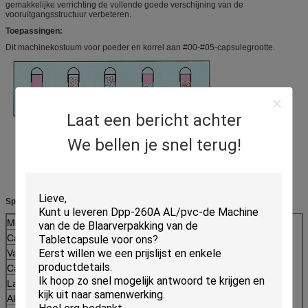
gemakkelijke verrichting de vullende goede verschijning van de
vooruitgangsstructuur verbeteren.
Toepassingen:
Dit machinekostuum voor poeder en korrel aan #00-#05-capsulegrootte.
Laat een bericht achter
We bellen je snel terug!
Specificaties:
Model:
Dtj-V
Capsulegrootte:
#00, #0, #1, #2, #3, #4, #5
Vacuümpomp:
Xd-040 (40m ³ /hour)
Capaciteit van luchtcompressor:
0.1m ³ /min
Lawaai:
Minder dan 60dB (a)
Algemene Afmetingen:
1200*700*1600mm