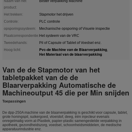
Naam van het
Blister verpakking Machine
product:
Het trekken:
Stapmotor het drijven
Controle:
PLC controle
opsporingssysteem:
Mechanische opsporing of Visuele inspectie
Plaatcorrespondentie:
Het systeem van de VRC
Tweedehands:
Pil of Capsule of Tablet of Voedsel enz.
Pvc-de Machine van de Blaarverpakking
Hoog licht:
,
Het Materiaal van de blaarverpakking
Van de de Stapmotor van het
tabletpakket van de de
Blaarverpakking Automatische de
Machineoutput 45 die per Min snijden
Toepassingen
De dpp-250A machine van de blaarverpakking is geschikt voor capsule, tablet,
grote honingspil, suikergoed, vloeistof, deeg, één injecteur evenals
onregelmatig vorm al-Plastiek, papier-plastic samengestelde verpakking in
apotheek, gezondheidszorg, voedsel, schoonheidsmiddelen, de medische
apparatuurindustrie enz.