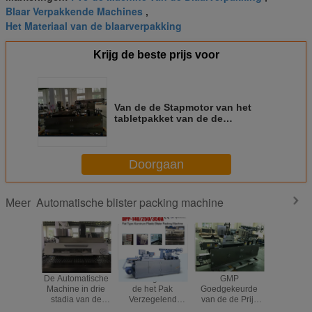
Blaar Verpakkende Machines
,
Het Materiaal van de blaarverpakking
Krijg de beste prijs voor
Van de de Stapmotor van het
tabletpakket van de de
Blaarverpakking Automatische
de Machineoutput 45 die per Min
snijden
Doorgaan
Automatische blister packing machine
Meer
De Automatische
Ce-Energie - van
GMP
De voll
Machine in drie
de het Pak
Goedgekeurde
Automat
stadia van de
Verzegelend
van de de Prijs
Machine 
Blaarverpakking
Machine van de
Automatische
Blaarverp