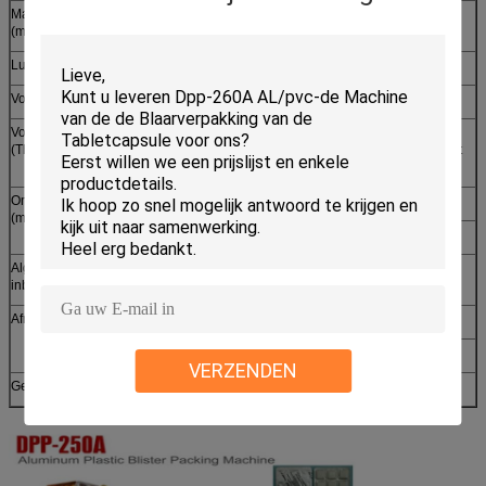
Maximum Vormende gebied en diepte
250*120*15 (30 behoefte Privé
(mm)
douane)
Luchtcompressor (verstrek niet)
0.6-0.8Mpa ≥0.45m3/min
Vorm het koelen
40-80 l/u
Voeding
380V/220V 50HZ 8KW
(Threephase)
(Volgens de klantenbehoefte om het
voltage te selecteren)
Omslagspecificatie
Pvc
260* (0.15-0.6) * (Φ400)
(mm)
Aluminiumfolie
260* (0.02-0.035) * (Φ400)
Algemene Afmeting (L*W*H) (met
2900*750*1600
inbegrip van stichting)
Afmeting van Elk Deel
(voor) 1500*750*1600
(achter) 1400*750*1450
VERZENDEN
Gewicht
Ongeveer 1200kg