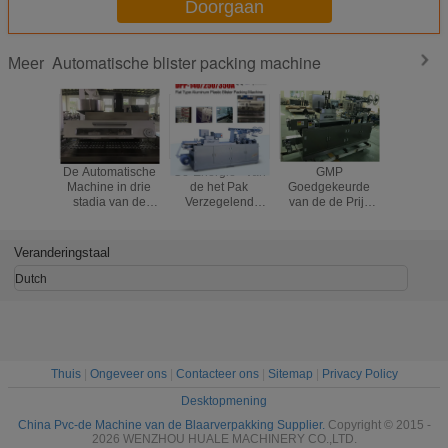
Doorgaan
Automatische blister packing machine
Meer
De Automatische
Ce-Energie - van
GMP
De voll
Machine in drie
de het Pak
Goedgekeurde
Automat
stadia van de
Verzegelend
van de de Prijs
Machine 
Blaarverpakking
Machine van de
Automatische
Blaarverp
voor Klein
besparingsblaar
Tablet van de
voor Do
Partijenproduct
de Tabletten/de
Apotheekbodem
pvc blaar
Veranderingstaal
van Laboratorium
Pillen/de
Machine van de
Capsulesgebruik
de
Dutch
Blaarverpakking
Thuis
|
Ongeveer ons
|
Contacteer ons
|
Sitemap
|
Privacy Policy
Desktopmening
China Pvc-de Machine van de Blaarverpakking Supplier.
Copyright © 2015 -
2026 WENZHOU HUALE MACHINERY CO.,LTD.