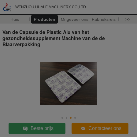
WENZHOU HUALE MACHINERY CO.,LTD
Huis
Producten
Ongeveer ons
Fabrieksreis
>>
Van de Capsule de Plastic Alu van het
gezondheidssupplement Machine van de de
Blaarverpakking
Beste prijs
Contacteer ons