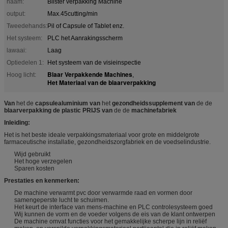
naam:
Blister verpakking Machine
output:
Max.45cutting/min
Tweedehands:
Pil of Capsule of Tablet enz.
Het systeem:
PLC het Aanrakingsscherm
lawaai:
Laag
Optiedelen 1:
Het systeem van de visieinspectie
Blaar Verpakkende Machines
Hoog licht:
,
Het Materiaal van de blaarverpakking
Van
het de
capsulealuminium van
het
gezondheidssupplement van
de de
blaarverpakking de plastic PRIJS van
de de
machinefabriek
Inleiding:
Het is het beste ideale verpakkingsmateriaal voor grote en middelgrote
farmaceutische installatie, gezondheidszorgfabriek en de voedselindustrie.
Wijd gebruikt
Het hoge verzegelen
Sparen kosten
Prestaties en kenmerken:
De machine verwarmt pvc door verwarmde raad en vormen door
samengeperste lucht te schuimen.
Het keurt de interface van mens-machine en PLC controlesysteem goed
Wij kunnen de vorm en de voeder volgens de eis van de klant ontwerpen
De machine omvat functies voor het gemakkelijke scherpe lijn in reliëf