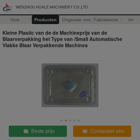
WENZHOU HUALE MACHINERY CO.,LTD
Huis
Producten
Ongeveer ons
Fabrieksreis
>>
Kleine Plastic van de de Machineprijs van de
Blaarverpakking het Type van /Small Automatische
Vlakke Blaar Verpakkende Machines
Beste prijs
Contacteer ons