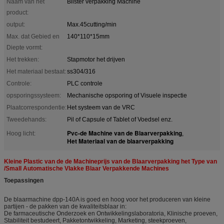
Naam van het
Blister verpakking Machine
product:
output:
Max.45cutting/min
Max. dat Gebied en
140*110*15mm
Diepte vormt:
Het trekken:
Stapmotor het drijven
Het materiaal bestaat:
ss304/316
Controle:
PLC controle
opsporingssysteem:
Mechanische opsporing of Visuele inspectie
Plaatcorrespondentie:
Het systeem van de VRC
Tweedehands:
Pil of Capsule of Tablet of Voedsel enz.
Pvc-de Machine van de Blaarverpakking
Hoog licht:
,
Het Materiaal van de blaarverpakking
Kleine Plastic van de de Machineprijs van de Blaarverpakking het Type van
/Small Automatische Vlakke Blaar Verpakkende Machines
Toepassingen
De blaarmachine dpp-140A is goed en hoog voor het produceren van kleine
partijen - de pakken van de kwaliteitsblaar in:
De farmaceutische Onderzoek en Ontwikkelingslaboratoria, Klinische proeven,
Stabiliteit bestudeert, Pakketontwikkeling, Marketing, steekproeven,