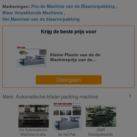
Pvc-de Machine van de Blaarverpakking
Markeringen:
,
Blaar Verpakkende Machines
,
Het Materiaal van de blaarverpakking
Krijg de beste prijs voor
Kleine Plastic van de de
Machineprijs van de
Blaarverpakking het Type van
/Small Automatische Vlakke Blaar
Verpakkende Machines
Doorgaan
Automatische blister packing machine
Meer
De Automatische
Ce-Energie - van
GMP
De voll
Machine in drie
de het Pak
Goedgekeurde
Automat