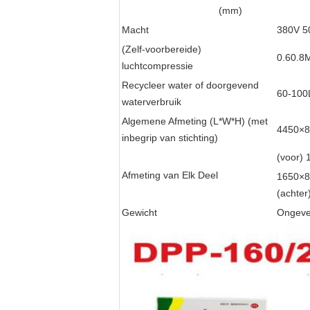
(mm)
Macht
380V 5
(Zelf-voorbereide)
0.60.8
luchtcompressie
Recycleer water of doorgevend
60-100
waterverbruik
Algemene Afmeting (L*W*H) (met
4450×8
inbegrip van stichting)
(voor)
Afmeting van Elk Deel
1650×8
(achte
Gewicht
Ongeve