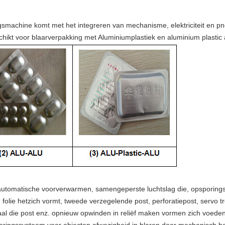
smachine komt met het integreren van mechanisme, elektriciteit en 
chikt voor blaarverpakking met Aluminiumplastiek en aluminium plastic
automatische voorverwarmen, samengeperste luchtslag die, opsporing
e folie hetzich vormt, tweede verzegelende post, perforatiepost, servo
al die post enz. opnieuw opwinden in reliëf maken vormen zich voeden