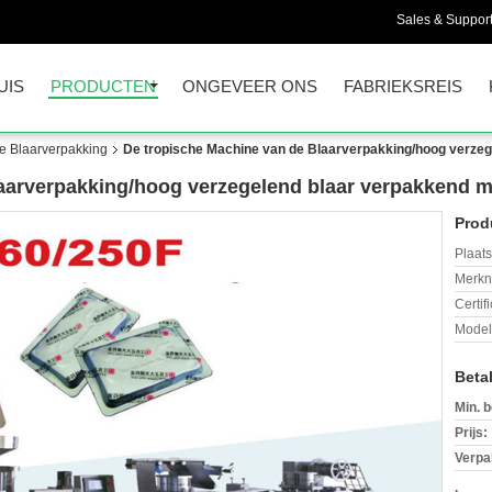
Sales & Support
UIS
PRODUCTEN
ONGEVEER ONS
FABRIEKSREIS
e Blaarverpakking
De tropische Machine van de Blaarverpakking/hoog verzeg
aarverpakking/hoog verzegelend blaar verpakkend m
Prod
Plaats
Merkn
Certif
Mode
Beta
Min. b
Prijs:
Verpa