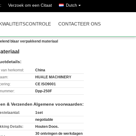
Verzoek om een Citaat
Dutch
:
KWALITEITSCONTROLE
CONTACTEER ONS
elend blaar verpakkend materiaal
ateriaal
uctdetails:
 van herkomst:
China
aam:
HUALE MACHINERY
icering:
CE ISO9001
lnummer:
Dpp-250F
len & Verzenden Algemene voorwaarden:
estelaantal:
1set
negotiable
kking Details:
Houten Doos.
30 ontvingen de werkdagen