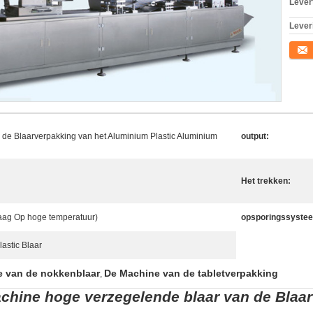
Levert
Lever
Conta
 de Blaarverpakking van het Aluminium Plastic Aluminium
output:
Het trekken:
laag Op hoge temperatuur)
opsporingssyste
lastic Blaar
 van de nokkenblaar
De Machine van de tabletverpakking
,
achine hoge verzegelende blaar van de Bla