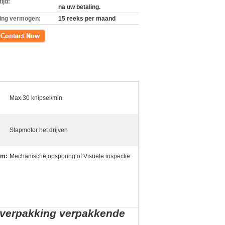
ijd:
na uw betaling.
ing vermogen:
15 reeks per maand
ct
Max.30 knipsel/min
Stapmotor het drijven
em:
Mechanische opsporing of Visuele inspectie
arverpakking verpakkende