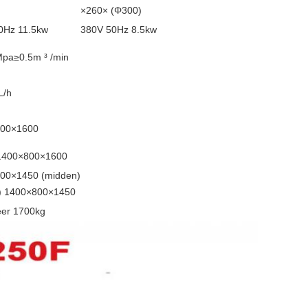
×260× (Φ300)
0Hz 11.5kw
380V 50Hz 8.5kw
Mpa≥0.5m ³ /min
L/h
00×1600
 1400×800×1600
00×1450 (midden)
r) 1400×800×1450
er 1700kg