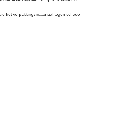
 ontdekken systeem of optisch sensor of
die het verpakkingsmateriaal tegen schade