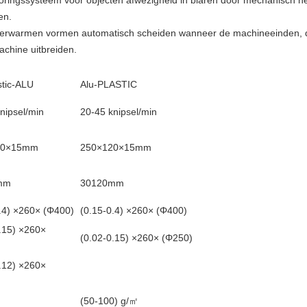
ingssysteem voor objecten afwezigheid in blaren door mechanisch het
en.
et verwarmen vormen automatisch scheiden wanneer de machineeinden, 
chine uitbreiden.
stic-ALU
Alu-PLASTIC
nipsel/min
20-45 knipsel/min
20×15mm
250×120×15mm
mm
30120mm
.4) ×260× (Φ400)
(0.15-0.4) ×260× (Φ400)
.15) ×260×
(0.02-0.15) ×260× (Φ250)
.12) ×260×
(50-100) g/㎡