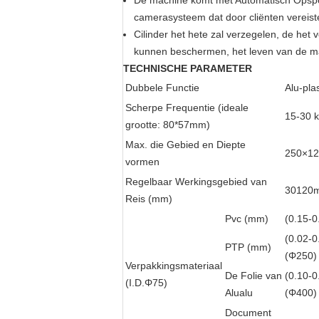
De machine komt met Automatisch Opspor
camerasysteem dat door cliënten vereist
Cilinder het hete zal verzegelen, de h
kunnen beschermen, het leven van de ma
TECHNISCHE PARAMETER
Dubbele Functie
Alu-pla
Scherpe Frequentie (ideale
15-30 k
grootte: 80*57mm)
Max. die Gebied en Diepte
250×1
vormen
Regelbaar Werkingsgebied van
30120
Reis (mm)
Pvc (mm)
(0.15-0
(0.02-0
PTP (mm)
(Φ250)
Verpakkingsmateriaal
De Folie van
(0.10-0
(I.D.Φ75)
Alualu
(Φ400)
Document