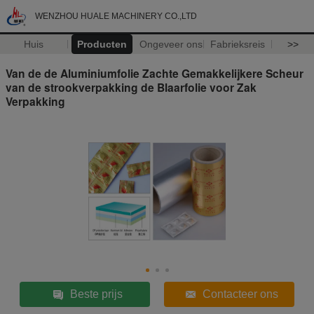
WENZHOU HUALE MACHINERY CO.,LTD
Huis
Producten
Ongeveer ons
Fabrieksreis
>>
Van de de Aluminiumfolie Zachte Gemakkelijkere Scheur
van de strookverpakking de Blaarfolie voor Zak
Verpakking
Beste prijs
Contacteer ons