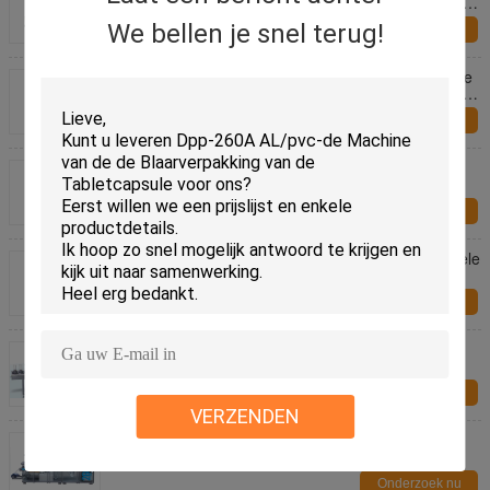
Medische Schoonheidsmiddelen Vloeibare Vullende
Verpakking
We bellen je snel terug!
Onderzoek nu
Beste van de het Laboratoriumapotheek van Prijsce
de Capsule van het het Poeder Harde Gel Kruiden
Semi Automatische het Vullen Machine
Onderzoek nu
Goedkope semi-Autocapsulepoeder het Vullen de
Vullerpoeder van de Machinecapsule het Vullen
Machine
Onderzoek nu
50.000 PCs/de Capsule van de Uur dtj-t Pro Dubbele
Lader Semi Automatische het Vullen Machine
Onderzoek nu
Rx-150A Horizontale vier-Zij Verzegelende
Verpakkingsmachine voor zakverpakking
Onderzoek nu
VERZENDEN
Van de dph-260 rol-Plaat de rol van de de
verpakkingsmachine hoge snelheidsblaar het
verzegelen
Onderzoek nu