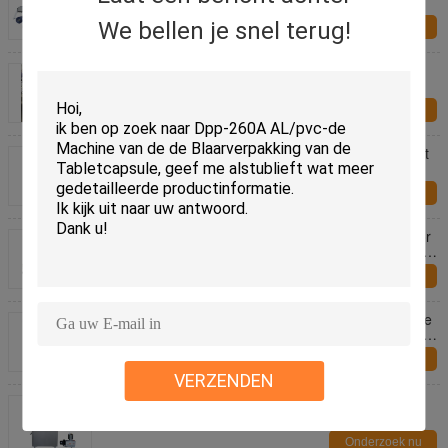
aluminium en kunststof DPP-140A
We bellen je snel terug!
Onderzoek nu
PVC Verpakkingsmateriaal Jam Vulling Hoge
Nauwkeurigheid Geschikt voor Diverse
Voedselverpakkingsbehoeften en Verbeterde
Onderzoek nu
Productbescherming
De Vullende Machinesgmp van de hoog rendement
volledig Automatische Capsule Norm
Onderzoek nu
Dpp-260A de Machine van de Blaarverpakking voor
Medische Schoonheidsmiddelen Vloeibare Vullende
Verpakking
Onderzoek nu
Beste van de het Laboratoriumapotheek van Prijsce
de Capsule van het het Poeder Harde Gel Kruiden
Semi Automatische het Vullen Machine
Onderzoek nu
VERZENDEN
Goedkope semi-Autocapsulepoeder het Vullen de
Vullerpoeder van de Machinecapsule het Vullen
Machine
Onderzoek nu