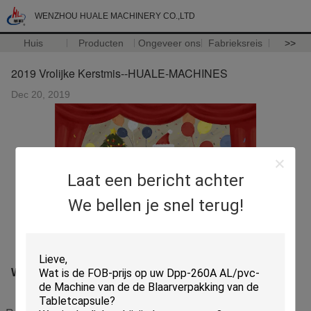
WENZHOU HUALE MACHINERY CO.,LTD
Huis
Producten
Ongeveer ons
Fabrieksreis
>>
2019 Vrolijke Kerstmis--HUALE-MACHINES
Dec 20, 2019
Laat een bericht achter
We bellen je snel terug!
Wensu Vrolijke Kerstmis!!