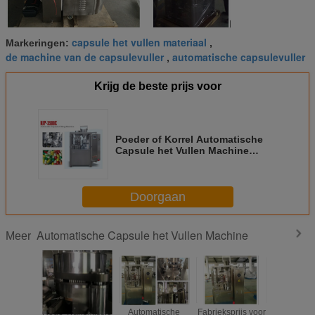
capsule het vullen materiaal
Markeringen:
,
de machine van de capsulevuller
automatische capsulevuller
,
Krijg de beste prijs voor
Poeder of Korrel Automatische
Capsule het Vullen Machine
192000 Capsules per Uur
Doorgaan
Automatische Capsule het Vullen Machine
Meer
Hoge Transmissie
Automatische
Fabrieksprijs voor
Hoge sne