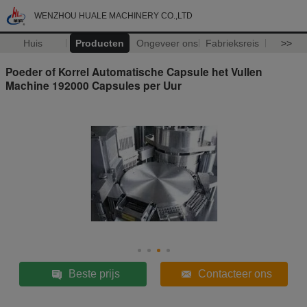
WENZHOU HUALE MACHINERY CO.,LTD
Huis
Producten
Ongeveer ons
Fabrieksreis
>>
Poeder of Korrel Automatische Capsule het Vullen
Machine 192000 Capsules per Uur
Beste prijs
Contacteer ons