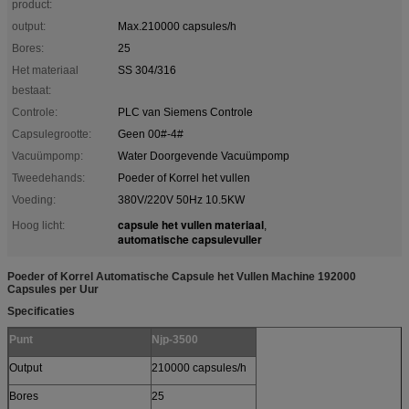
product:
output:
Max.210000 capsules/h
Bores:
25
Het materiaal
SS 304/316
bestaat:
Controle:
PLC van Siemens Controle
Capsulegrootte:
Geen 00#-4#
Vacuümpomp:
Water Doorgevende Vacuümpomp
Tweedehands:
Poeder of Korrel het vullen
Voeding:
380V/220V 50Hz 10.5KW
capsule het vullen materiaal
Hoog licht:
,
automatische capsulevuller
Poeder of Korrel Automatische Capsule het Vullen Machine 192000
Capsules per Uur
Specificaties
Punt
Njp-3500
Output
210000 capsules/h
Bores
25