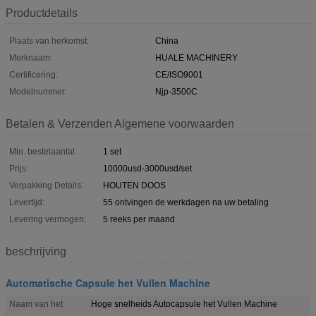
Productdetails
Plaats van herkomst:
China
Merknaam:
HUALE MACHINERY
Certificering:
CE/ISO9001
Modelnummer:
Njp-3500C
Betalen & Verzenden Algemene voorwaarden
Min. bestelaantal:
1 set
Prijs:
10000usd-3000usd/set
Verpakking Details:
HOUTEN DOOS
Levertijd:
55 ontvingen de werkdagen na uw betaling
Levering vermogen:
5 reeks per maand
beschrijving
Automatische Capsule het Vullen Machine
Naam van het
Hoge snelheids Autocapsule het Vullen Machine