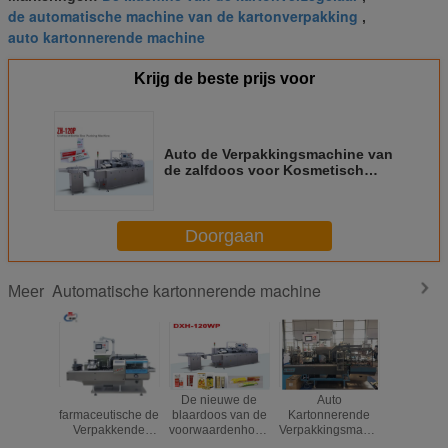
de automatische machine van de kartonverpakking
,
auto kartonnerende machine
Krijg de beste prijs voor
Auto de Verpakkingsmachine van
de zalfdoos voor Kosmetisch
Pakket, 100 Dozen per Min
Output
Doorgaan
Automatische kartonnerende machine
Meer
De
De nieuwe de
Auto
Servomot
farmaceutische de
blaardoos van de
Kartonnerende
PL
Verpakkende
voorwaardenhoge
Verpakkingsmachine
Controle
Machinegeneeskunde
snelheid prijs van
met Capaciteit
trekken