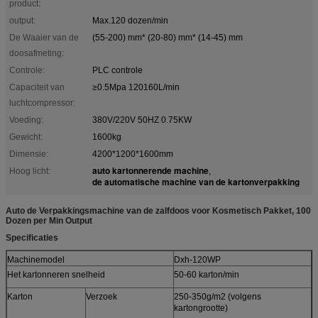
product:
output:
Max.120 dozen/min
De Waaier van de
(55-200) mm* (20-80) mm* (14-45) mm
doosafmeting:
Controle:
PLC controle
Capaciteit van
≥0.5Mpa 120160L/min
luchtcompressor:
Voeding:
380V/220V 50HZ 0.75KW
Gewicht:
1600kg
Dimensie:
4200*1200*1600mm
auto kartonnerende machine
Hoog licht:
,
de automatische machine van de kartonverpakking
Auto de Verpakkingsmachine van de zalfdoos voor Kosmetisch Pakket, 100
Dozen per Min Output
Specificaties
Machinemodel
Dxh-120WP
Het kartonneren snelheid
50-60 karton/min
Karton
Verzoek
250-350g/m2 (volgens
kartongrootte)