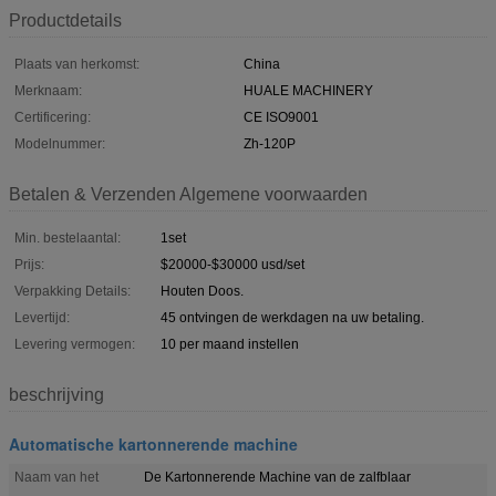
Productdetails
Plaats van herkomst:
China
Merknaam:
HUALE MACHINERY
Certificering:
CE ISO9001
Modelnummer:
Zh-120P
Betalen & Verzenden Algemene voorwaarden
Min. bestelaantal:
1set
Prijs:
$20000-$30000 usd/set
Verpakking Details:
Houten Doos.
Levertijd:
45 ontvingen de werkdagen na uw betaling.
Levering vermogen:
10 per maand instellen
beschrijving
Automatische kartonnerende machine
Naam van het
De Kartonnerende Machine van de zalfblaar