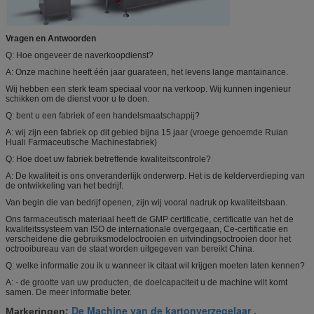
Vragen en Antwoorden
Q: Hoe ongeveer de naverkoopdienst?
A: Onze machine heeft één jaar guarateen, het levens lange mantainance.
Wij hebben een sterk team speciaal voor na verkoop. Wij kunnen ingenieur
schikken om de dienst voor u te doen.
Q: bent u een fabriek of een handelsmaatschappij?
A: wij zijn een fabriek op dit gebied bijna 15 jaar (vroege genoemde Ruian
Huali Farmaceutische Machinesfabriek)
Q: Hoe doet uw fabriek betreffende kwaliteitscontrole?
A: De kwaliteit is ons onveranderlijk onderwerp. Het is de kelderverdieping van
de ontwikkeling van het bedrijf.
Van begin die van bedrijf openen, zijn wij vooral nadruk op kwaliteitsbaan.
Ons farmaceutisch materiaal heeft de GMP certificatie, certificatie van het de
kwaliteitssysteem van ISO de internationale overgegaan, Ce-certificatie en
verscheidene die gebruiksmodeloctrooien en uitvindingsoctrooien door het
octrooibureau van de staat worden uitgegeven van bereikt China.
Q: welke informatie zou ik u wanneer ik citaat wil krijgen moeten laten kennen?
A: - de grootte van uw producten, de doelcapaciteit u de machine wilt komt
samen. De meer informatie beter.
De Machine van de kartonverzegelaar
Markeringen:
,