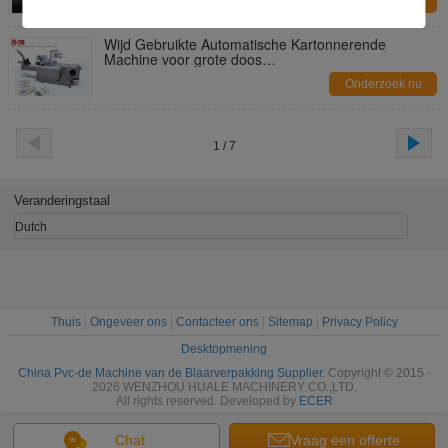
Onderzoek nu
Wijd Gebruikte Automatische Kartonnerende
Machine voor grote doos
(L220mm*W100mm*H70mm)
Onderzoek nu
1 / 7
Veranderingstaal
Dutch
Thuis
|
Ongeveer ons
|
Contacteer ons
|
Sitemap
|
Privacy Policy
Desktopmening
China Pvc-de Machine van de Blaarverpakking Supplier.
Copyright © 2015 -
2026 WENZHOU HUALE MACHINERY CO.,LTD.
All rights reserved. Developed by
ECER
Chat
Vraag een offerte