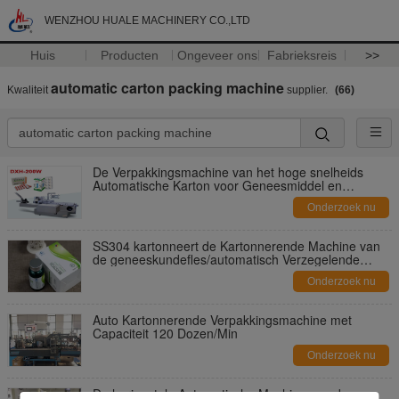
WENZHOU HUALE MACHINERY CO.,LTD
Huis
Producten
Ongeveer ons
Fabrieksreis
>>
automatic carton packing machine
Kwaliteit
supplier.
(66)
De Verpakkingsmachine van het hoge snelheids
Automatische Karton voor Geneesmiddel en
Gezondheidszorgindustrie
Onderzoek nu
SS304 kartonneert de Kartonnerende Machine van
de geneeskundefles/automatisch Verzegelende
Machines
Onderzoek nu
Auto Kartonnerende Verpakkingsmachine met
Capaciteit 120 Dozen/Min
Onderzoek nu
De horizontale Automatische Machine van de