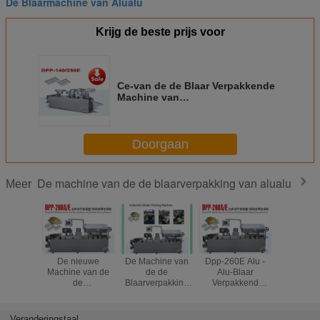
De Blaarmachine van Alualu
Krijg de beste prijs voor
Ce-van de de Blaar Verpakkende
Machine van
Goedkeuringspharma de
Machine van de de
Tabletverpakking
Doorgaan
De machine van de de blaarverpakking van alualu
Meer
De nieuwe
De Machine van
Dpp-260E Alu -
Dpp-260A 
Machine van de
de de
Alu-Blaar
de Machi
de
Blaarverpakking
Verpakkend
de 
Blaarverpakking
van Alu Alu van
Materiaal met
Blaarverp
van Alu Alu van
de roestvrij
Stapmotor die
van 
de Voorwaarden
staalapotheek met
1200kg drijven
Tabletca
Veranderingstaal