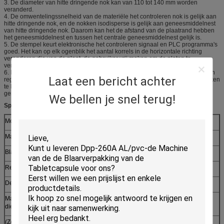
3. De diameter van hitte dringende nok kan van 110 tot 140 mm worden
veranderd.
4. De omwentelingssnelheid van de materiële het controleren nok is gelijk aan
hitte dringende nok, en de nokken isodisperse is gelijk aan geneesmiddelnest
van hitte dringende nok. Daarom kan het de afstand van de plaatrand hebben
het geneesmiddelnest en tussen het centrale geneesmiddelnest gelijk is.
5. De stempel keurt elektronische het controleren signaal en PLC programma's
goed. Het kan op elk ogenblik het aantal korrels in de horizontale richting
veranderen die van de plaat, de gebruiker vrij maken om de platen te
veranderen zonder de vormen te vervangen.
6. Het kan met een extra curseur die en worden uitgerust plaatsysteem volgen
Laat een bericht achter
registreren, die wielprinter inkten om de prachtig en uniform gedrukte producten
te hebben, bevorderend de producten. De cijferaantallen zijn duidelijker
gestempeld.
We bellen je snel terug!
Specificaties
Model dpp-140E
ALU ALU
Alu-pvc
Machinelichaam
Roestvrij staal 304/316
Blanking frequentie (tijden/min)
15-30
20-45
Regelbare het trekken lengte
30120mm
De Grootte van de blaarplaat
Ontwerp volgens de Eisen van Klanten
Maximum Vormende gebied en
140*110*12
140*110*15
diepte (mm)
(Zelf-voorbereide)
0.6-0.8Mpa ≥0.4m3/min