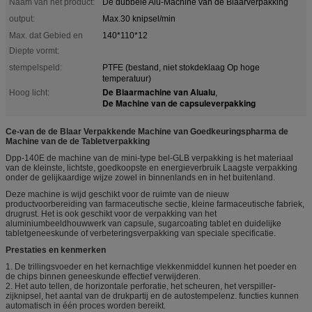
Naam van het product:
De dubbele Alu-Machine van de Blaarverpakking
output:
Max.30 knipsel/min
Max. dat Gebied en
140*110*12
Diepte vormt:
stempelspeld:
PTFE (bestand, niet stokdeklaag Op hoge
temperatuur)
De Blaarmachine van Alualu
Hoog licht:
,
De Machine van de capsuleverpakking
Ce-van de de Blaar Verpakkende Machine van Goedkeuringspharma de
Machine van de de Tabletverpakking
Dpp-140E de machine van de mini-type bel-GLB verpakking is het materiaal
van de kleinste, lichtste, goedkoopste en energieverbruik Laagste verpakking
onder de gelijkaardige wijze zowel in binnenlands en in het buitenland.
Deze machine is wijd geschikt voor de ruimte van de nieuw
productvoorbereiding van farmaceutische sectie, kleine farmaceutische fabriek,
drugrust. Het is ook geschikt voor de verpakking van het
aluminiumbeeldhouwwerk van capsule, sugarcoating tablet en duidelijke
tabletgeneeskunde of verbeteringsverpakking van speciale specificatie.
Prestaties en kenmerken
1. De trillingsvoeder en het kernachtige vlekkenmiddel kunnen het poeder en
de chips binnen geneeskunde effectief verwijderen.
2. Het auto tellen, de horizontale perforatie, het scheuren, het verspiller-
zijknipsel, het aantal van de drukpartij en de autostempelenz. functies kunnen
automatisch in één proces worden bereikt.