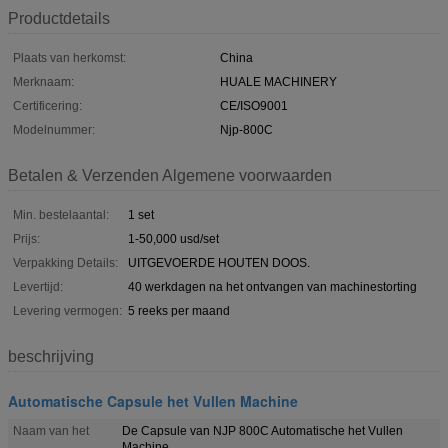
Productdetails
Plaats van herkomst:
China
Merknaam:
HUALE MACHINERY
Certificering:
CE/ISO9001
Modelnummer:
Njp-800C
Betalen & Verzenden Algemene voorwaarden
Min. bestelaantal:
1 set
Prijs:
1-50,000 usd/set
Verpakking Details:
UITGEVOERDE HOUTEN DOOS.
Levertijd:
40 werkdagen na het ontvangen van machinestorting
Levering vermogen:
5 reeks per maand
beschrijving
Automatische Capsule het Vullen Machine
Naam van het
De Capsule van NJP 800C Automatische het Vullen
Machine