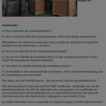
Vragen en
Antwoorden
Q: Hoe ongeveer de naverkoopdienst?
A: Onze machine heeft één jaar guarateen, het levens lange mantainance.
Wij hebben een sterk team speciaal voor na verkoop. Wij kunnen ingenieur
schikken om de dienst voor u te doen.
Q: bent u een fabriek of een handelsmaatschappij?
A: wij zijn een fabriek op dit gebied bijna 15 jaar (vroege genoemde Ruian
Huali Farmaceutische Machinesfabriek)
Q: Hoe doet uw fabriek betreffende kwaliteitscontrole?
A: De kwaliteit is ons onveranderlijk onderwerp. Het is de kelderverdieping van
de ontwikkeling van het bedrijf.
Van begin die van bedrijf openen, zijn wij vooral nadruk op kwaliteitsbaan.
Ons farmaceutisch materiaal heeft de GMP certificatie, certificatie van het de
kwaliteitssysteem van ISO de internationale overgegaan, Ce-certificatie en
verscheidene gebruiksmodeloctrooien en uitvindingsoctrooien die door het
octrooibureau van de staat worden uitgegeven van bereikt China.
Q: welke informatie zou ik u wanneer ik citaat wil krijgen moeten laten kennen?