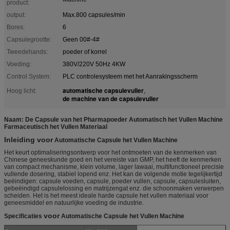
product:
output:
Max.800 capsules/min
Bores:
6
Capsulegrootte:
Geen 00#-4#
Tweedehands:
poeder of korrel
Voeding:
380V/220V 50Hz 4KW
Control System:
PLC controlesysteem met het Aanrakingsscherm
automatische capsulevuller
Hoog licht:
,
de machine van de capsulevuller
Naam: De Capsule van het Pharmapoeder Automatisch het Vullen Machine
Farmaceutisch het Vullen Materiaal
Inleiding voor
Automatische Capsule het Vullen Machine
Het keurt optimaliseringsontwerp voor het ontmoeten van de kenmerken van
Chinese geneeskunde goed en het vereiste van GMP, het heeft de kenmerken
van compact mechanisme, klein volume, lager lawaai, multifunctioneel precisie
vullende dosering, stabiel lopend enz. Het kan de volgende motie tegelijkertijd
beëindigen: capsule voeden, capsule, poeder vullen, capsule, capsulesluiten,
gebeëindigd capsulelossing en matrijzengat enz. die schoonmaken verwerpen
scheiden. Het is het meest ideale harde capsule het vullen materiaal voor
geneesmiddel en natuurlijke voeding de industrie.
voor
Specificaties
Automatische Capsule het Vullen Machine