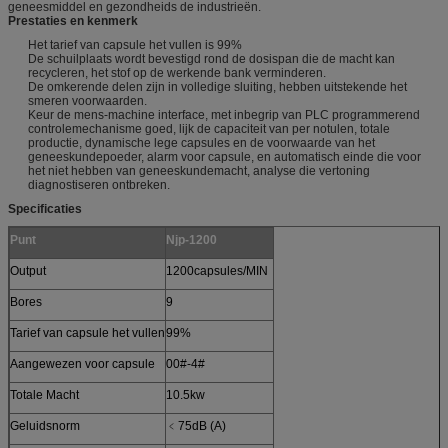
geneesmiddel en gezondheids de industrieën.
Prestaties en kenmerk
Het tarief van capsule het vullen is 99%
De schuilplaats wordt bevestigd rond de dosispan die de macht kan
recycleren, het stof op de werkende bank verminderen.
De omkerende delen zijn in volledige sluiting, hebben uitstekende het
smeren voorwaarden.
Keur de mens-machine interface, met inbegrip van PLC programmerend
controlemechanisme goed, lijk de capaciteit van per notulen, totale
productie, dynamische lege capsules en de voorwaarde van het
geneeskundepoeder, alarm voor capsule, en automatisch einde die voor
het niet hebben van geneeskundemacht, analyse die vertoning
diagnostiseren ontbreken.
Specificaties
Punt
Njp-1200
Output
1200capsules/MIN
Bores
9
Tarief van capsule het vullen
99%
Aangewezen voor capsule
00#-4#
Totale Macht
10.5kw
Geluidsnorm
﹤75dB (A)