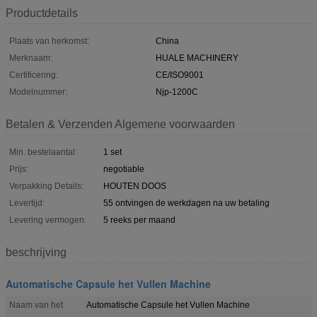
Productdetails
Plaats van herkomst:
China
Merknaam:
HUALE MACHINERY
Certificering:
CE/ISO9001
Modelnummer:
Njp-1200C
Betalen & Verzenden Algemene voorwaarden
Min. bestelaantal:
1 set
Prijs:
negotiable
Verpakking Details:
HOUTEN DOOS
Levertijd:
55 ontvingen de werkdagen na uw betaling
Levering vermogen:
5 reeks per maand
beschrijving
Automatische Capsule het Vullen Machine
Naam van het
Automatische Capsule het Vullen Machine