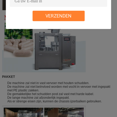
VERZENDEN
PAKKET
De machine zal niet in vast vervoer met houten schudden.
De machine zal niet beïnvloed worden met vocht in vervoer met ingepakt
met PE plastic zakken.
De gemakkelijke het schudden post zal vast met harde kabel.
De lange machine zal afzonderlijk ingepakt.
Als er strenge eisen zijn, kunnen de chassis ijzerbalken gebruiken.