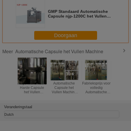
GMP Standaard Automatische
Capsule njp-1200C het Vullen
Machine zowel voor Poeder als
Korrel
Doorgaan
Automatische Capsule het Vullen Machine
Meer
Hoge Transmissie
Automatische
Fabrieksprijs voor
Hoge sne
Harde Capsule
Capsule het
volledig
Volled
het Vullen
Vullen Machine
Automatische
Automat
Machine met
met Capaciteit
Farmaceutische
Capsule
Wereldberoemde
24.000 Capsules
Harde
Vullen M
Delen 50Hz 8KW
per Uur
Gelatinecapsule
met PL
Veranderingstaal
het Vullen
Siem
Machine
Goedgeke
Dutch