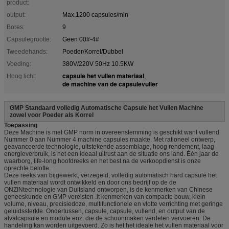
product:
output:
Max.1200 capsules/min
Bores:
9
Capsulegrootte:
Geen 00#-4#
Tweedehands:
Poeder/Korrel/Dubbel
Voeding:
380V/220V 50Hz 10.5KW
capsule het vullen materiaal
Hoog licht:
,
de machine van de capsulevuller
GMP Standaard volledig Automatische Capsule het Vullen Machine
zowel voor Poeder als Korrel
Toepassing
Deze Machine is met GMP norm in overeenstemming is geschikt want vullend
Nummer 0 aan Nummer 4 machine capsules maakte. Met rationeel ontwerp,
geavanceerde technologie, uitstekende assemblage, hoog rendement, laag
energieverbruik, is het een ideaal uitrust aan de situatie ons land. Één jaar de
waarborg, life-long hoofdreeks en het best na de verkoopdienst is onze
oprechte belofte.
Deze reeks van bijgewerkt, verzegeld, volledig automatisch hard capsule het
vullen materiaal wordt ontwikkeld en door ons bedrijf op de de
ONZINtechnologie van Duitsland ontworpen, is de kenmerken van Chinese
geneeskunde en GMP vereisten .it kenmerken van compacte bouw, klein
volume, niveau, precisiedoze, multifunctionele en vlotte verrichting met geringe
geluidssterkte. Ondertussen, capsule, capsule, vullend, en output van de
afvalcapsule en module enz. die de schoonmaken verdelen vervoeren. De
handeling kan worden uitgevoerd. Zo is het het ideale het vullen materiaal voor