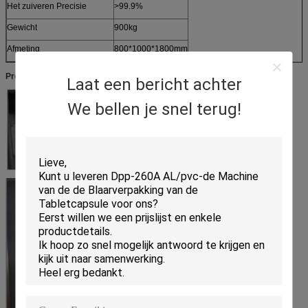
Het zuiveren Precisie
>99.9%
Gewicht
900kg
Afmeting
800*1000*1800mm
Productbeeld
Laat een bericht achter
We bellen je snel terug!