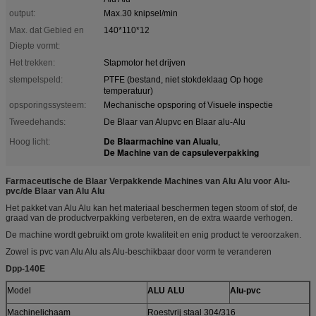
output:
Max.30 knipsel/min
Max. dat Gebied en
140*110*12
Diepte vormt:
Het trekken:
Stapmotor het drijven
stempelspeld:
PTFE (bestand, niet stokdeklaag Op hoge
temperatuur)
opsporingssysteem:
Mechanische opsporing of Visuele inspectie
Tweedehands:
De Blaar van Alupvc en Blaar alu-Alu
De Blaarmachine van Alualu
Hoog licht:
,
De Machine van de capsuleverpakking
Farmaceutische de Blaar Verpakkende Machines van Alu Alu voor Alu-
pvc/de Blaar van Alu Alu
Het pakket van Alu Alu kan het materiaal beschermen tegen stoom of stof, de
graad van de productverpakking verbeteren, en de extra waarde verhogen.
De machine wordt gebruikt om grote kwaliteit en enig product te veroorzaken.
Zowel is pvc van Alu Alu als Alu-beschikbaar door vorm te veranderen
Dpp-140E
Model
ALU ALU
Alu-pvc
Machinelichaam
Roestvrij staal 304/316