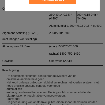
4.5KW
8KW
Omslagspecificatie (mm)
De Folie van Alualu
Pvc
260* (0.14-0.18) *
260* (0.15-0.4) *
(Φ400)
(Φ400)
Aluminiumfolie: 260* (0.02-0.15) * (Φ400)
Algemene Afmeting (L*W*H)
2900*750*1600
(met inbegrip van stichting)
Afmeting van Elk Deel
(voor) 1500*750*1600
(achter) 1400*750*1450
Gewicht
Ongeveer 1200kg
Beschrijving
De hoofdmotor keurt het controlerende systeem van de
omschakelaarssnelheid goed.
Het keurt onlangs ontworpen dubbel vultrechter het voeden systeem met
hoge precisie optische controle voor goed
automatisch
en hoog rendement het voeden. Het is geschikt voor verschillende
blaarplaat en onregelmatige vormvoorwerpen.
(de voeder
De goedkeuring van onafhankelijk het leiden spoor. De vormen worden