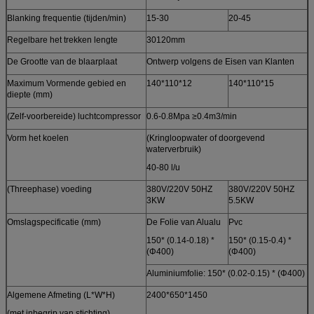
Blanking frequentie (tijden/min)
15-30
20-45
Regelbare het trekken lengte
30120mm
De Grootte van de blaarplaat
Ontwerp volgens de Eisen van Klanten
Maximum Vormende gebied en
140*110*12
140*110*15
diepte (mm)
(Zelf-voorbereide) luchtcompressor
0.6-0.8Mpa ≥0.4m3/min
Vorm het koelen
(Kringloopwater of doorgevend
waterverbruik)
40-80 l/u
(Threephase) voeding
380V/220V 50HZ
380V/220V 50HZ
3KW
5.5KW
Omslagspecificatie (mm)
De Folie van Alualu
Pvc
150* (0.14-0.18) *
150* (0.15-0.4) *
(Φ400)
(Φ400)
Aluminiumfolie: 150* (0.02-0.15) * (Φ400)
Algemene Afmeting (L*W*H)
2400*650*1450
(met inbegrip van stichting)