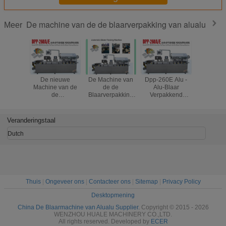
De machine van de de blaarverpakking van alualu
Meer
De nieuwe
De Machine van
Dpp-260E Alu -
Dpp-260A 
Machine van de
de de
Alu-Blaar
de Machi
de
Blaarverpakking
Verpakkend
de 
Blaarverpakking
van Alu Alu van
Materiaal met
Blaarverp
van Alu Alu van
de roestvrij
Stapmotor die
van 
de Voorwaarden
staalapotheek met
1200kg drijven
Tabletca
Veranderingstaal
Gemakkelijke
gemakkelijk
verrichting dpp-
Vervangbare
Dutch
260E
Vorm
Thuis
|
Ongeveer ons
|
Contacteer ons
|
Sitemap
|
Privacy Policy
Desktopmening
China De Blaarmachine van Alualu Supplier.
Copyright © 2015 - 2026
WENZHOU HUALE MACHINERY CO.,LTD.
All rights reserved. Developed by
ECER