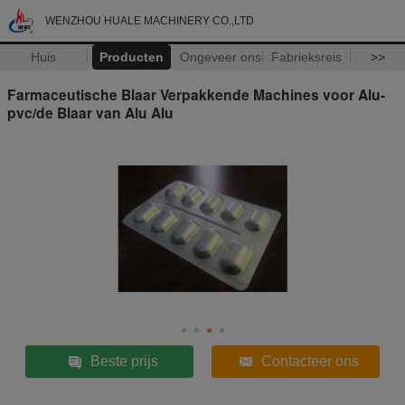
WENZHOU HUALE MACHINERY CO.,LTD
Huis
Producten
Ongeveer ons
Fabrieksreis
>>
Farmaceutische Blaar Verpakkende Machines voor Alu-
pvc/de Blaar van Alu Alu
Beste prijs
Contacteer ons