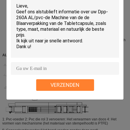
10 tot 160mm worden aangepast die toepassingswaaier van de machine
uitbreiden.
De snelheid wordt verplaatst langs stap-minder omvormer. Blanking de
frequentie is 10-30times/min.
De vorm en de voeder kunnen volgens het verzoek van de klant worden
ontworpen.
De machine krijgt de functie voor het gemakkelijke scherpe lijn in reliëf
maken, partijaantal het in reliëf maken en het verspilde
verpakkingsmateriaal opnieuw opwinden.
De het verwarmen vormen van de verpakkingsmachine zullen automatisch
scheiden wanneer de machine ophoudt, wat ertoe bijdraagt om het
verpakkingsmateriaal tegen de verwarmde vorm te beschermen.
ALGEMENE SCHETS
VERZENDEN
1: Pvc-voeder 2: Pvc die rol 3 vervoeren: Het verwarmen van doos 4: Het
vormen van mechanisme (het materiaal van stempelhoofd is PTFE)