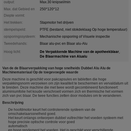
output:
Max.30 knipsel/min
Max. dat Gebied en
250*120*12
Diepte vormt:
Het trekken:
Stapmotor het drijven
stempelspeld:
PTFE (bestand, niet stokdeklaag Op hoge temperatuur)
opsporingssysteem:
Mechanische opsporing of Visuele inspectie
Tweedehands:
Blaar alu-pvc en Blaar alu-Alu
De Verpakkende Machine van de apotheekblaar
Hoog licht:
,
De Blaarmachine van Alualu
Van de de Blaarverpakking van hoge snelheids Dubbel Alu Alu de
Machinemateriaal Op de toegevoegde waarde
Deze machine is geschikt voor pakcapsules en tabletten die hoge
verpakkingsnorm verzoeken om zijn kwaliteit te beschermen en vervaldatum uit
te breiden. Deze machine die met twee wordt gecombineerd functioneert:
aluminiumfolie het koude verschroeit vormen zich en thermische het vormen
zich van pvc blaar. De twee functies zetten door modules om te veranderen.
Beschrijving
De hoofdmotor keurt het controlerende systeem van de
omschakelaarssnelheid goed.
Het keurt onlangs ontworpen dubbel vultrechter het voeden systeem met
hoge precisie optische controle voor goed
automatisch
en hoog rendement het voeden. Het is geschikt voor verschillende