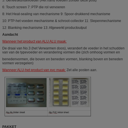
5: Geneeskundevoeder (Het hand voeden zonder deze post)
6: Touch screen 7: PTP die rol vervoeren
8: Het Heat-sealing van mechanisme 9: Spoor-drukkend mechanisme
10: PTP-het voeden mechanisme & schroot-collector 11: Slepenmechanisme
12: Blanking mechanisme 13: Afgewerkt productoutput
Aandacht
Wanneer het product van ALU ALU maak:
De draai van No.3 (het Verwarmen doos), verandert de voeder in het schudden
van van de typevoeder en verandering vormen die (zich omhoog vormen en
benedenvormen, die boven en beneden vormen, blanking boven en beneden
vormen verzegelen)
Wanneer ALU-het product van pvc maak:
Zet alle posten aan.
PAKKET