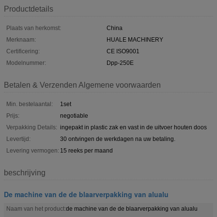
Productdetails
Plaats van herkomst:
China
Merknaam:
HUALE MACHINERY
Certificering:
CE ISO9001
Modelnummer:
Dpp-250E
Betalen & Verzenden Algemene voorwaarden
Min. bestelaantal:
1set
Prijs:
negotiable
Verpakking Details:
ingepakt in plastic zak en vast in de uitvoer houten doos
Levertijd:
30 ontvingen de werkdagen na uw betaling.
Levering vermogen:
15 reeks per maand
beschrijving
De machine van de de blaarverpakking van alualu
Naam van het product:
de machine van de de blaarverpakking van alualu