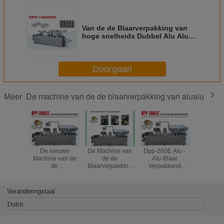
Van de de Blaarverpakking van
hoge snelheids Dubbel Alu Alu
de Machinemateriaal Op de
toegevoegde waarde
Doorgaan
De machine van de de blaarverpakking van alualu
Meer
De nieuwe
De Machine van
Dpp-260E Alu -
Dpp-260A 
Machine van de
de de
Alu-Blaar
de Machi
de
Blaarverpakking
Verpakkend
de 
Blaarverpakking
van Alu Alu van
Materiaal met
Blaarverp
van Alu Alu van
de roestvrij
Stapmotor die
van 
de Voorwaarden
staalapotheek met
1200kg drijven
Tabletca
Veranderingstaal
Gemakkelijke
gemakkelijk
verrichting dpp-
Vervangbare
Dutch
260E
Vorm