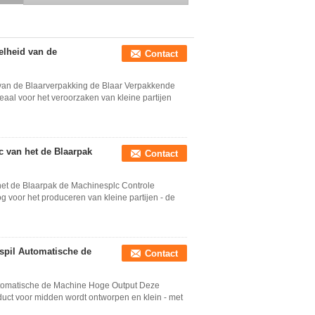
Capusle-de Machine van
de de Blaarverpakking
van pvc
elheid van de
Contact
van de Blaarverpakking de Blaar Verpakkende
al voor het veroorzaken van kleine partijen
c van het de Blaarpak
Contact
het de Blaarpak de Machinesplc Controle
voor het produceren van kleine partijen - de
spil Automatische de
Contact
utomatische de Machine Hoge Output Deze
duct voor midden wordt ontworpen en klein - met