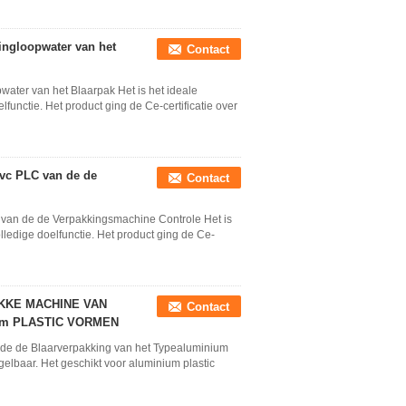
ingloopwater van het
Contact
ater van het Blaarpak Het is het ideale
functie. Het product ging de Ce-certificatie over
vc PLC van de de
Contact
van de de Verpakkingsmachine Controle Het is
lledige doelfunctie. Het product ging de Ce-
KKE MACHINE VAN
Contact
ium PLASTIC VORMEN
 de de Blaarverpakking van het Typealuminium
egelbaar. Het geschikt voor aluminium plastic