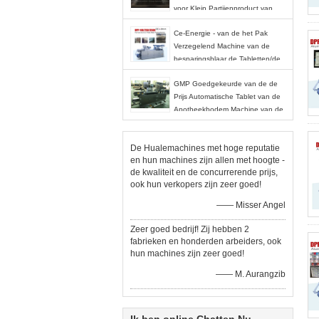
voor Klein Partijenproduct van
Laboratorium
Ce-Energie - van de het Pak
Verzegelend Machine van de
besparingsblaar de Tabletten/de
Pillen/de Capsulesgebruik
GMP Goedgekeurde van de de
Prijs Automatische Tablet van de
Apotheekbodem Machine van de
de Blaarverpakking
De Hualemachines met hoge reputatie
en hun machines zijn allen met hoogte -
de kwaliteit en de concurrerende prijs,
ook hun verkopers zijn zeer goed!
—— Misser Angel
Zeer goed bedrijf! Zij hebben 2
fabrieken en honderden arbeiders, ook
hun machines zijn zeer goed!
—— M. Aurangzib