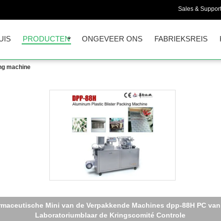
Sales & Support
UIS
PRODUCTEN
ONGEVEER ONS
FABRIEKSREIS
ing machine
tomatisch Farmaceutisch Verpakkend Materiaal, Capusle-de Mach
van de de Blaarverpakking van pvc