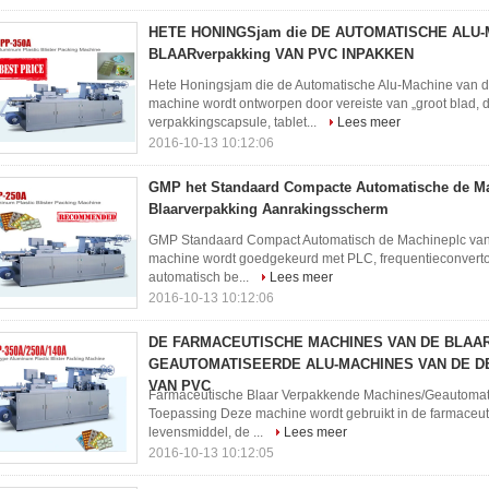
HETE HONINGSjam die DE AUTOMATISCHE ALU-
BLAARverpakking VAN PVC INPAKKEN
Hete Honingsjam die de Automatische Alu-Machine van d
machine wordt ontworpen door vereiste van „groot blad, di
verpakkingscapsule, tablet...
Lees meer
2016-10-13 10:12:06
GMP het Standaard Compacte Automatische de Ma
Blaarverpakking Aanrakingsscherm
GMP Standaard Compact Automatisch de Machineplc van
machine wordt goedgekeurd met PLC, frequentieconvertor
automatisch be...
Lees meer
2016-10-13 10:12:06
DE FARMACEUTISCHE MACHINES VAN DE BLAARv
GEAUTOMATISEERDE ALU-MACHINES VAN DE DE
VAN PVC
Farmaceutische Blaar Verpakkende Machines/Geautomat
Toepassing Deze machine wordt gebruikt in de farmaceutis
levensmiddel, de ...
Lees meer
2016-10-13 10:12:05