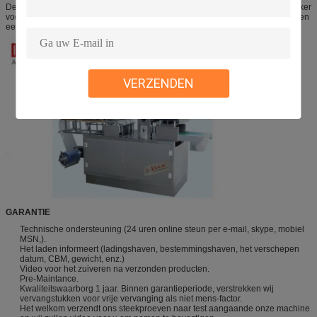
De vormen van de machine keurt trapezoïdestijl bevestigen goed gemakkelijker
voor zich voorwaarts of achterwaarts bewegen maakt op veranderende vormen
eenvoudiger.
VERZENDEN
GARANTIE
Technische ondersteuning (24 uren online steun per e-mail, skype, mobiel
MSN,).
Het laden informeert (ladingshaven, bestemmingshaven, het verschepen
datum, CBM, gewicht, enz.)
Video voor het zuiveren na verzonden producten.
Pre-Maintance.
Kwaliteitswaarborg 1 jaar. Binnen garantieperiode, verstrekken wij
vervangstukken voor vrije vervanging als niet mens-factor.
Het welkom verzendt ons steekproeven naar test aangaande onze machine