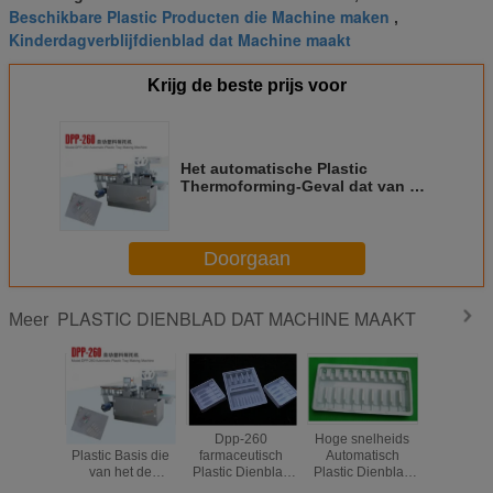
Beschikbare Plastic Producten die Machine maken
,
Kinderdagverblijfdienblad dat Machine maakt
Krijg de beste prijs voor
Het automatische Plastic
Thermoforming-Geval dat van het
Machine Plastic Dienblad
Machine maakt
Doorgaan
PLASTIC DIENBLAD DAT MACHINE MAAKT
Meer
De automatische
Dpp-260
Hoge snelheids
Het autom
Plastic Basis die
farmaceutisch
Automatisch
Plast
van het de
Plastic Dienblad
Plastic Dienblad
Thermofo
Platendienblad
die Machine voor
die Machine voor
Geval dat 