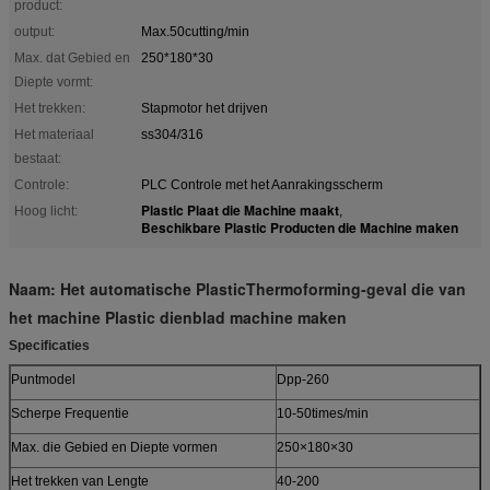
product:
output:
Max.50cutting/min
Max. dat Gebied en
250*180*30
Diepte vormt:
Het trekken:
Stapmotor het drijven
Het materiaal
ss304/316
bestaat:
Controle:
PLC Controle met het Aanrakingsscherm
Plastic Plaat die Machine maakt
Hoog licht:
,
Beschikbare Plastic Producten die Machine maken
Naam: Het automatische PlasticThermoforming-geval die van
het machine Plastic dienblad machine maken
Specificaties
Puntmodel
Dpp-260
Scherpe Frequentie
10-50times/min
Max. die Gebied en Diepte vormen
250×180×30
Het trekken van Lengte
40-200