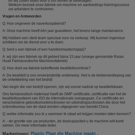
en wij zullen video voor u om nemen te bevestigen.
Welkom bezoek onze fabriek om machine en aanbiedings trainingscursus
uw arbeiders te controleren.
Vragen en Antwoorden
Q: Hoe ongeveer de naverkoopdienst?
A: Onze machine heeft één jaar guarateen, het levens lange mantainance.
Wij hebben een sterk team speciaal voor na verkoop. Wij kunnen ingenieur
schikken om de dienst voor u te doen.
Q: bent u een fabriek of een handelsmaatschappij?
A: wij zijn een fabriek op dit gebied bijna 15 jaar (vroege genoemde Ruian
Huali Farmaceutische Machinesfabriek)
Q: Hoe doet uw fabriek betreffende kwaliteitscontrole?
A: De kwaliteit is ons onveranderlijk onderwerp. Het is de kelderverdieping van
de ontwikkeling van het bedrijf.
Van begin die van bedrijf openen, zijn wij vooral nadruk op kwaliteitsbaan.
Ons farmaceutisch materiaal heeft de GMP certificatie, certificatie van het de
kwaliteitssysteem van ISO de internationale overgegaan, Ce-certificatie en
verscheidene gebruiksmodeloctrooien en uitvindingsoctrooien die door het
octrooibureau van de staat worden uitgegeven van bereikt China.
Q: welke informatie zou ik u wanneer ik citaat wil krijgen moeten laten kennen?
A: - de grootte van uw producten, de doelcapaciteit u de machine wilt komt
samen. De meer informatie beter.
Plastic Plaat die Machine maakt
Markeringen:
,