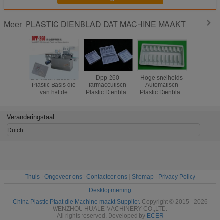
PLASTIC DIENBLAD DAT MACHINE MAAKT
Meer
De automatische
Dpp-260
Hoge snelheids
Het autom
Plastic Basis die
farmaceutisch
Automatisch
Plast
van het de
Plastic Dienblad
Plastic Dienblad
Thermofo
Platendienblad
die Machine voor
die Machine voor
Geval dat 
van
Medische flessen
Voedseldozen/Platen
Machine P
Thermoforming
maken
maken
Dienblad 
Veranderingstaal
Beschikbare
maa
Machine maken
Dutch
Thuis
|
Ongeveer ons
|
Contacteer ons
|
Sitemap
|
Privacy Policy
Desktopmening
China Plastic Plaat die Machine maakt Supplier.
Copyright © 2015 - 2026
WENZHOU HUALE MACHINERY CO.,LTD.
All rights reserved. Developed by
ECER