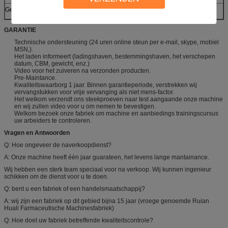
Gewicht
Ongeveer 600kg
GARANTIE
Technische ondersteuning (24 uren online steun per e-mail, skype, mobiel
MSN,).
Het laden informeert (ladingshaven, bestemmingshaven, het verschepen
datum, CBM, gewicht, enz.)
Video voor het zuiveren na verzonden producten.
Pre-Maintance.
Kwaliteitswaarborg 1 jaar. Binnen garantieperiode, verstrekken wij
vervangstukken voor vrije vervanging als niet mens-factor.
Het welkom verzendt ons steekproeven naar test aangaande onze machine
en wij zullen video voor u om nemen te bevestigen.
Welkom bezoek onze fabriek om machine en aanbiedings trainingscursus
uw arbeiders te controleren.
Vragen en Antwoorden
Q: Hoe ongeveer de naverkoopdienst?
A: Onze machine heeft één jaar guarateen, het levens lange mantainance.
Wij hebben een sterk team speciaal voor na verkoop. Wij kunnen ingenieur
schikken om de dienst voor u te doen.
Q: bent u een fabriek of een handelsmaatschappij?
A: wij zijn een fabriek op dit gebied bijna 15 jaar (vroege genoemde Ruian
Huali Farmaceutische Machinesfabriek)
Q: Hoe doet uw fabriek betreffende kwaliteitscontrole?