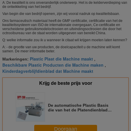
A: De kwaliteit is ons onveranderlijk onderwerp. Het is de kelderverdieping van
de ontwikkeling van het bedrijf.
Van begin die van bedrijf openen, zijn wij vooral nadruk op kwaliteitsbaan.
Ons farmaceutisch materiaal heeft de GMP certificatie, certificatie van het de
kwaliteitssysteem van ISO de internationale overgegaan, Ce-certificatie en
verscheidene gebruiksmodeloctrooien en uitvindingsoctrooien die door het
octrooibureau van de staat worden uitgegeven van bereikt China.
Q: welke informatie zou ik u wanneer ik citaat wil krijgen moeten laten kennen?
A: - de grootte van uw producten, de doelcapaciteit u de machine wilt komt
samen. De meer informatie beter.
Plastic Plaat die Machine maakt
Markeringen:
,
Beschikbare Plastic Producten die Machine maken
,
Kinderdagverblijfdienblad dat Machine maakt
Krijg de beste prijs voor
De automatische Plastic Basis
die van het de Platendienblad
van Thermoforming Beschikbare
Machine maken
Doorgaan