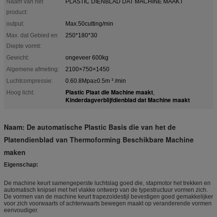
Naam van het
PLASTIC DIENBLAD DAT MACHINE MAAKT
product:
output:
Max.50cutting/min
Max. dat Gebied en
250*180*30
Diepte vormt:
Gewicht:
ongeveer 600kg
Algemene afmeting:
2100×750×1450
Luchtcompressie:
0.60.8Mpa≥0.5m ³ /min
Plastic Plaat die Machine maakt
Hoog licht:
,
Kinderdagverblijfdienblad dat Machine maakt
Naam: De automatische Plastic Basis die van het de
Platendienblad van Thermoforming Beschikbare Machine
maken
Eigenschap:
De machine keurt samengeperste luchtslag goed die, stapmotor het trekken en
automatisch knipsel met het vlakke ontwerp van de typestructuur vormen zich.
De vormen van de machine keurt trapezoïdestijl bevestigen goed gemakkelijker
voor zich voorwaarts of achterwaarts bewegen maakt op veranderende vormen
eenvoudiger.