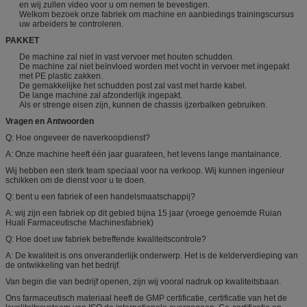
en wij zullen video voor u om nemen te bevestigen.
Welkom bezoek onze fabriek om machine en aanbiedings trainingscursus
uw arbeiders te controleren.
PAKKET
De machine zal niet in vast vervoer met houten schudden.
De machine zal niet beïnvloed worden met vocht in vervoer met ingepakt
met PE plastic zakken.
De gemakkelijke het schudden post zal vast met harde kabel.
De lange machine zal afzonderlijk ingepakt.
Als er strenge eisen zijn, kunnen de chassis ijzerbalken gebruiken.
Vragen en Antwoorden
Q: Hoe ongeveer de naverkoopdienst?
A: Onze machine heeft één jaar guarateen, het levens lange mantainance.
Wij hebben een sterk team speciaal voor na verkoop. Wij kunnen ingenieur
schikken om de dienst voor u te doen.
Q: bent u een fabriek of een handelsmaatschappij?
A: wij zijn een fabriek op dit gebied bijna 15 jaar (vroege genoemde Ruian
Huali Farmaceutische Machinesfabriek)
Q: Hoe doet uw fabriek betreffende kwaliteitscontrole?
A: De kwaliteit is ons onveranderlijk onderwerp. Het is de kelderverdieping van
de ontwikkeling van het bedrijf.
Van begin die van bedrijf openen, zijn wij vooral nadruk op kwaliteitsbaan.
Ons farmaceutisch materiaal heeft de GMP certificatie, certificatie van het de