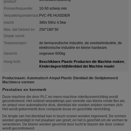
product:
Ponsenfrequentie:
10-50 scherp min
Verpakkingsmateriaal:
PVC-PE HUISDIER
macht:
380v 50hz 4.5kw
Max. dat Gebied en
250*180*30
Diepte vormt:
Toepassingen:
de farmaceutische industrie, de voedselindustrie, de
elektronische industrie en kleine hardware.
Gewicht:
ongeveer 600kg
Beschikbare Plastic Producten die Machine maken
Hoog licht:
,
Kinderdagverblijfdienblad dat Machine maakt
Productnaam: Automatisch Ampul Plastic Dienblad die Gediplomeerd
Machinece vormen
Prestaties en kenmerk
Deze machine die door PLC en mens-machine interfaceverrichting wordt
gecontroleerd. Het voldoet verpakkings aan vereiste van kleine ronde fles als,
en ampul voor automatische druk, dienblad die voeden snijden vormen zich.
Het wordt gekenmerkt door compacte bouw en geschikte verrichting.
De lengte van het dienblad kan in touch screen worden ingevoerd. De vormen
worden gevestigd in het plaatsen van groef, en het is geschikt om de vormen te
veranderen. De blaren worden gevormd door lucht te blazen die door codeur
wordt gecontroleerd.