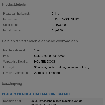
Productdetails
Plaats van herkomst:
China
Merknaam:
HUALE MACHINERY
Certificering:
CE/ISO9001
Modelnummer:
Dpp-260
Betalen & Verzenden Algemene voorwaarden
Min. bestelaantal:
1 set
Prijs:
USD $30000-50000/set
Verpakking Details:
HOUTEN DOOS
Levertijd:
30 ontvingen de werkdagen na uw betaling
Levering vermogen:
20 reeks per maand
beschrijving
PLASTIC DIENBLAD DAT MACHINE MAAKT
Naam van het
de automatische plastic machine van de
dienbladverpakking