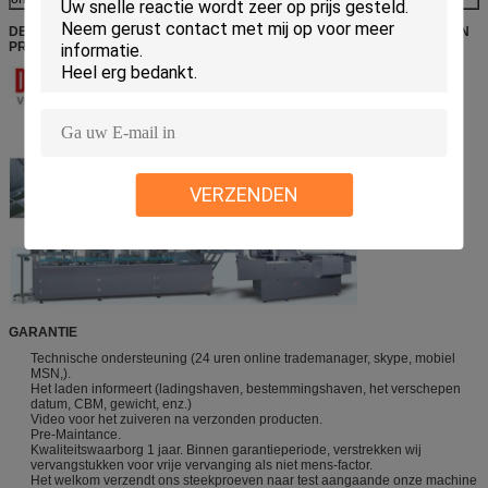
DEZE MACHINE KAN AAN CARTONNING-MACHINE VERBINDEN OM EEN
PRODUCTIELIJN TE VESTIGEN
VERZENDEN
GARANTIE
Technische ondersteuning (24 uren online trademanager, skype, mobiel
MSN,).
Het laden informeert (ladingshaven, bestemmingshaven, het verschepen
datum, CBM, gewicht, enz.)
Video voor het zuiveren na verzonden producten.
Pre-Maintance.
Kwaliteitswaarborg 1 jaar. Binnen garantieperiode, verstrekken wij
vervangstukken voor vrije vervanging als niet mens-factor.
Het welkom verzendt ons steekproeven naar test aangaande onze machine