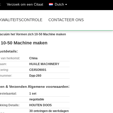
Verzoek om een Citaat
Dutch
:
KWALITEITSCONTROLE
CONTACTEER ONS
c Vacuüm het Vormen zich 10-50 Machine maken
h 10-50 Machine maken
uctdetails:
 van herkomst:
China
aam:
HUALE MACHINERY
icering:
CE/ISO9001
lnummer:
Dpp-260
len & Verzenden Algemene voorwaarden:
estelaantal:
1 set
negotiable
kking Details:
HOUTEN DOOS
30 ontvingen de werkdagen