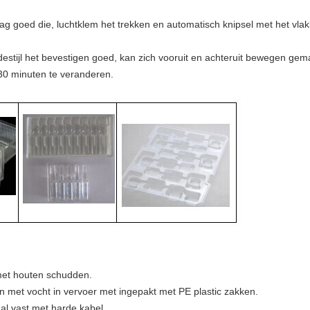
g goed die, luchtklem het trekken en automatisch knipsel met het vla
stijl het bevestigen goed, kan zich vooruit en achteruit bewegen gema
30 minuten te veranderen.
 met houten schudden.
n met vocht in vervoer met ingepakt met PE plastic zakken.
al vast met harde kabel.