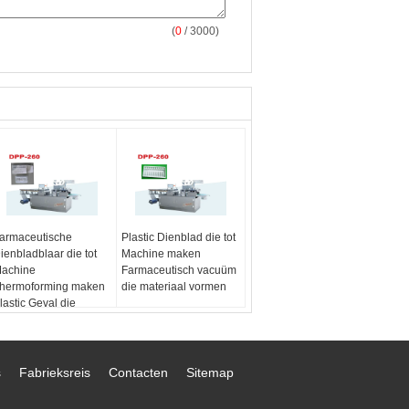
(
0
/ 3000)
armaceutische
Plastic Dienblad die tot
ienbladblaar die tot
Machine maken
achine
Farmaceutisch vacuüm
hermoforming maken
die materiaal vormen
lastic Geval die
achine maken
s
Fabrieksreis
Contacten
Sitemap