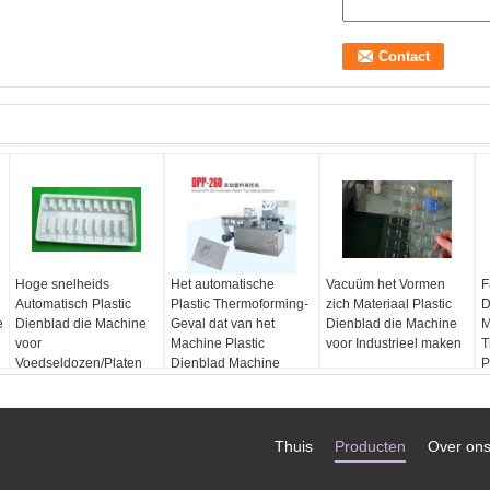
Hoge snelheids
Het automatische
Vacuüm het Vormen
F
Automatisch Plastic
Plastic Thermoforming-
zich Materiaal Plastic
D
e
Dienblad die Machine
Geval dat van het
Dienblad die Machine
M
voor
Machine Plastic
voor Industrieel maken
T
Voedseldozen/Platen
Dienblad Machine
P
maken
maakt
M
Thuis
Producten
Over on