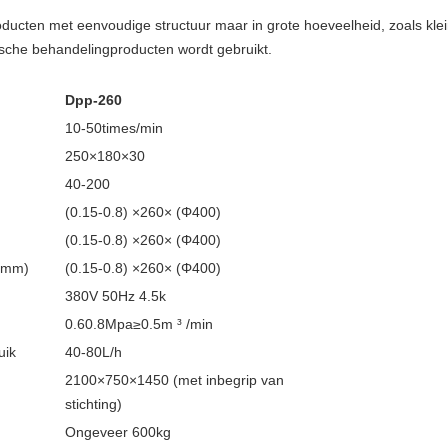
oducten met eenvoudige structuur maar in grote hoeveelheid, zoals kl
sche behandelingproducten wordt gebruikt.
Dpp-260
10-50times/min
250×180×30
40-200
(0.15-0.8) ×260× (Φ400)
(0.15-0.8) ×260× (Φ400)
(mm)
(0.15-0.8) ×260× (Φ400)
380V 50Hz 4.5k
0.60.8Mpa≥0.5m ³ /min
uik
40-80L/h
2100×750×1450 (met inbegrip van
stichting)
Ongeveer 600kg