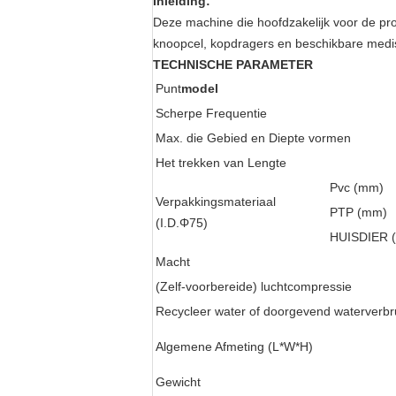
Inleiding:
Deze machine die hoofdzakelijk voor de pr
knoopcel, kopdragers en beschikbare medi
TECHNISCHE PARAMETER
Punt
model
Scherpe Frequentie
Max. die Gebied en Diepte vormen
Het trekken van Lengte
Pvc (mm)
Verpakkingsmateriaal
PTP (mm)
(I.D.Φ75)
HUISDIER 
Macht
(Zelf-voorbereide) luchtcompressie
Recycleer water of doorgevend waterverbr
Algemene Afmeting (L*W*H)
Gewicht