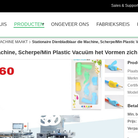
Sales & Support
UIS
PRODUCTEN
ONGEVEER ONS
FABRIEKSREIS
MACHINE MAAKT
Stationaire Dienbladblaar die Machine, Scherpe/Min Plasti
Machine, Scherpe/Min Plastic Vacuüm het Vormen zic
Prod
Plaats
Merkn
Certif
Mode
Beta
Min. b
Prijs:
Verpa