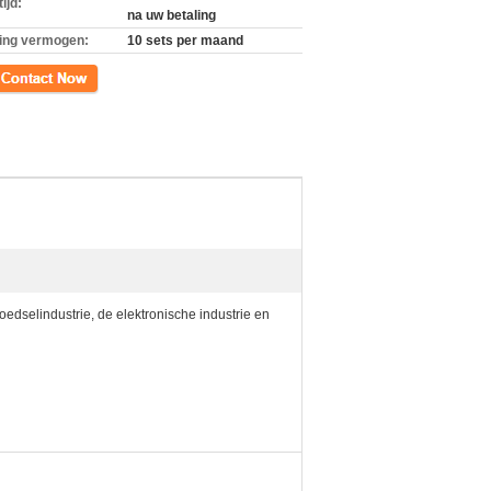
ijd:
na uw betaling
ing vermogen:
10 sets per maand
ct
oedselindustrie, de elektronische industrie en