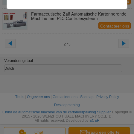
Contacteer ons
Farmaceutische Zalf Automatische Kartonnerende
Machine met PLC Controlesysteem
Contacteer ons
2 / 3
Veranderingstaal
Dutch
Thuis
|
Ongeveer ons
|
Contacteer ons
|
Sitemap
|
Privacy Policy
Desktopmening
China de automatische machine van de kartonverpakking Supplier.
Copyright ©
2015 - 2026 WENZHOU HUALE MACHINERY CO.,LTD.
All rights reserved. Developed by
ECER
Chat
Vraag een offerte