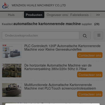
WENZHOU HUALE MACHINERY CO.,LTD
Huis
Producten
Ongeveer ons
Fabrieksreis
>>
automatische kartonnerende machine
Kwaliteit
supplier.
(29)
PLC Controlezh 120P Automatische Kartonnerende
Machine voor Kleine Geneeskundefles
Contacteer ons
De horizontale Automatische Machine van de
Kartonverpakking 380v/220v 50hz 0.75kw
Contacteer ons
Multifunctionele Automatische Kartonnerende
Machine met PLC/Touch screencontrolesysteem
Contacteer ons
Van het de Zeepkarton van het aanrakingsscherm